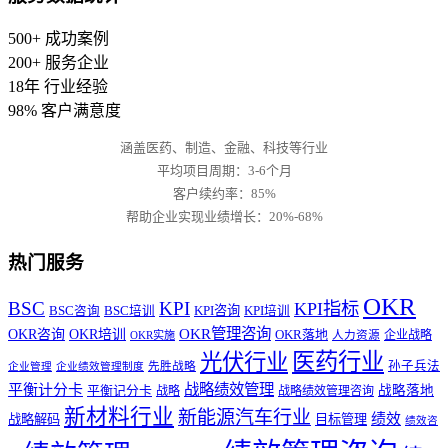
500+
成功案例
200+
服务企业
18年
行业经验
98%
客户满意度
涵盖医药、制造、金融、科技等行业
平均项目周期：3-6个月
客户续约率：85%
帮助企业实现业绩增长：20%-68%
热门服务
OKR
BSC
KPI
KPI指标
KPI咨询
BSC咨询
BSC培训
KPI培训
OKR管理咨询
OKR咨询
OKR培训
OKR落地
企业战略
OKR实施
人力资源
医药行业
光伏行业
孙子兵法
先胜战略
企业管理
企业绩效管理制度
战略绩效管理
平衡计分卡
平衡记分卡
战略落地
战略
战略绩效管理咨询
新材料行业
新能源汽车行业
绩效
战略解码
目标管理
绩效咨