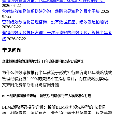
营销绩效管理咨询：18年顾问眼里，90%企业踩过的5个坑
2026-07-22
营销绩效激励体系搭建咨询：薪酬只是激励的最小子集
2026-
07-22
营销绩效数据化管理咨询：没有数据底座，绩效就是拍脑袋
2026-07-22
营销绩效面谈技巧咨询：一次没谈好的绩效面谈，毁掉半年考
核
2026-07-22
常见问题
企业战略绩效管理落地难？18年咨询顾问的3点实话建议
为什么绩效考核推行半年就流于形式？行隆咨询18年战略绩效
管理经验复盘：90%的失败不在指标设计，而在战略没解码。
文末附免费诊断思路与官网外链…
BLM战略解码模型详解：领导力/战略/执行三大模块怎么打通
BLM战略解码模型详解：拆解BLM业务领先模型的市场洞
察、战略意图、创新焦点、业务设计四大战略要素，以及关键