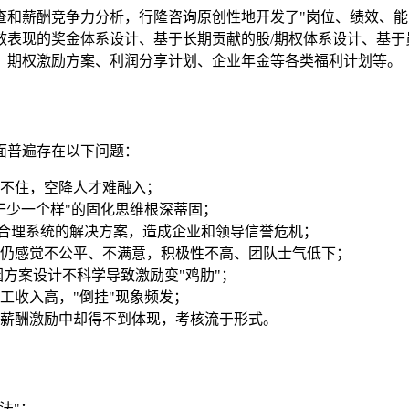
查和薪酬竞争力分析，行隆咨询原创性地开发了"岗位、绩效、能
效表现的奖金体系设计、基于长期贡献的股/期权体系设计、基于
、期权激励方案、利润分享计划、企业年金等各类福利计划等。
面普遍存在以下问题：
不住，空降人才难融入；
干少一个样"的固化思维根深蒂固；
有合理系统的解决方案，造成企业和领导信誉危机；
仍感觉不公平、不满意，积极性不高、团队士气低下；
因方案设计不科学导致激励变"鸡肋"；
工收入高，"倒挂"现象频发；
薪酬激励中却得不到体现，考核流于形式。
法"：