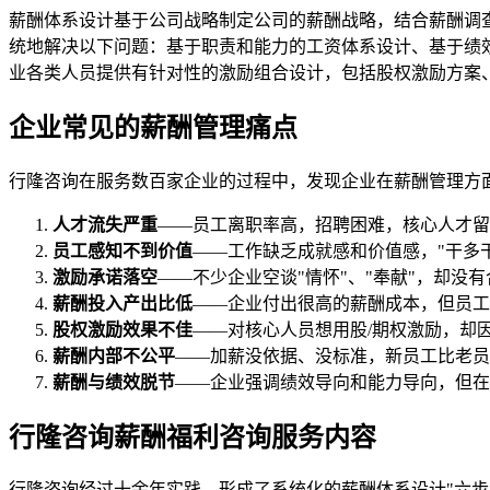
薪酬体系设计基于公司战略制定公司的薪酬战略，结合薪酬调
统地解决以下问题：基于职责和能力的工资体系设计、基于绩
业各类人员提供有针对性的激励组合设计，包括股权激励方案
企业常见的薪酬管理痛点
行隆咨询在服务数百家企业的过程中，发现企业在薪酬管理方
人才流失严重
——员工离职率高，招聘困难，核心人才留
员工感知不到价值
——工作缺乏成就感和价值感，"干多
激励承诺落空
——不少企业空谈"情怀"、"奉献"，却没
薪酬投入产出比低
——企业付出很高的薪酬成本，但员工
股权激励效果不佳
——对核心人员想用股/期权激励，却
薪酬内部不公平
——加薪没依据、没标准，新员工比老员
薪酬与绩效脱节
——企业强调绩效导向和能力导向，但在
行隆咨询薪酬福利咨询服务内容
行隆咨询经过十余年实践，形成了系统化的薪酬体系设计"六步