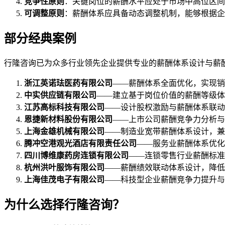
竞争性原则
：关键岗位的薪酬水平应处于市场中高位区间
可调整原则
：薪酬体系应具备动态调整机制，能够根据企
部分经典案例
行隆咨询已为众多行业领先企业提供专业的薪酬体系设计与薪
浙江英诺珐医药有限公司
——薪酬体系全面优化，实现销
中实供应链有限公司
——建立基于岗位价值的薪酬等级体
江苏高标科技有限公司
——设计股权激励与薪酬体系联动
恩捷新材料股份有限公司
——上市公司薪酬竞争力分析与
上海金雄机械有限公司
——制造业宽带薪酬体系设计，
腾冲空港观光酒店有限责任公司
——服务业薪酬体系优化
四川博维康药房连锁有限公司
——连锁零售行业薪酬标准
杭州洪叶服饰有限公司
——薪酬绩效联动体系设计，降低
上海佳茂电子有限公司
——科技型企业薪酬竞争力提升与
为什么选择行隆咨询？