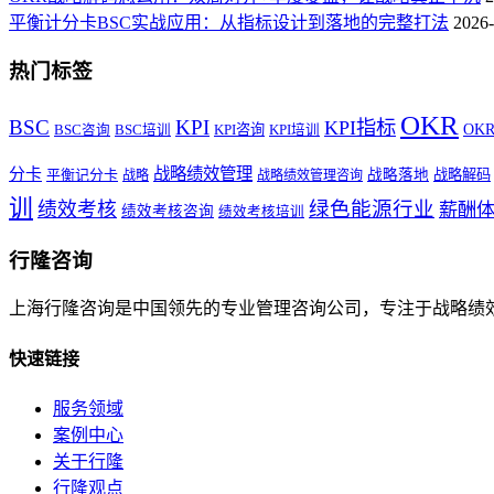
平衡计分卡BSC实战应用：从指标设计到落地的完整打法
2026-
热门标签
OKR
BSC
KPI
KPI指标
KPI咨询
OK
BSC咨询
BSC培训
KPI培训
战略绩效管理
分卡
平衡记分卡
战略落地
战略解码
战略
战略绩效管理咨询
训
绿色能源行业
绩效考核
薪酬
绩效考核咨询
绩效考核培训
行隆咨询
上海行隆咨询是中国领先的专业管理咨询公司，专注于战略绩
快速链接
服务领域
案例中心
关于行隆
行隆观点