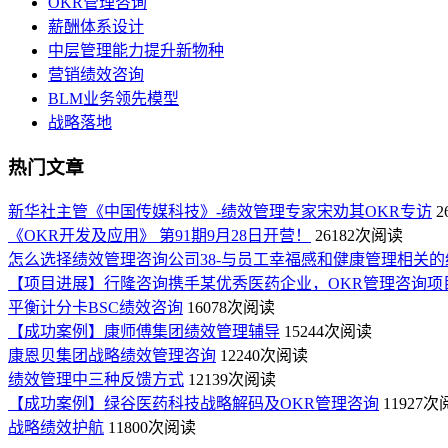
OKR管理咨询
薪酬体系设计
中层管理能力提升新物种
营销绩效咨询
BLM业务领先模型
战略落地
热门文章
新华社主管《中国传媒科技》-绩效管理专家宋劝其OKR专访
2
《OKR开发及应用》 第91期9月28日开营！
26182次阅读
怎么选择绩效管理咨询公司38-与员工幸福感和健康管理相关的
【项目进展】行隆咨询携手某优秀医药企业，OKR管理咨询项
平衡计分卡BSC绩效咨询
16078次阅读
【成功案例】康师傅集团绩效管理辅导
15244次阅读
康恩贝集团战略绩效管理咨询
12240次阅读
绩效管理中三种反馈方式
12139次阅读
【成功案例】绿谷医药科技战略解码及OKR管理咨询
11927
战略绩效护航
11800次阅读