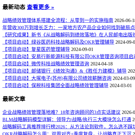
最新动态
查看更多 »
战略绩效管理体系搭建全流程：从零到一的实施指南
2026-06-1
年营收300万到增长乏力：一家地方农产品企业如何找到破局
【研究成果】新书《从战略解码到绩效落地》在人民邮电出版
【项目启动】绿谷医药科技战略解码及OKR管理辅导
2024-09-
【项目启动】复星医药管理辅导
2024-09-01
【项目启动】安易行新能源科技有限公司OKR管理咨询项目启
【项目启动】微传科技战略绩效管理咨询
2024-04-18
【项目启动】邮储银行《绩效沟通》&《胜任力建模》辅导
202
【项目启动】大塚电子(苏州)有限公司绩效薪酬咨询
2024-03-09
【项目启动】保税科技集团全面战略绩效管理辅导
2024-03-01
最新文章
企业战略绩效管理落地难？18年咨询顾问的3点实话建议
2026-
BLM战略解码模型详解：领导力/战略/执行三大模块怎么打通
2
战略解码工具推荐排行榜2026：从方法论到软件，怎么选不踩
OKR战略解码怎么用：双周对齐+季度复盘，让战略真正下沉
2