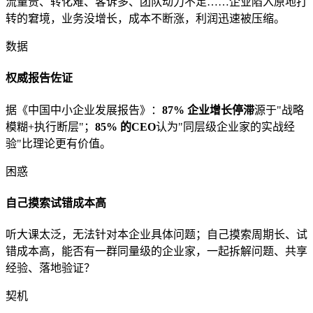
流量贵、转化难、客诉多、团队动力不足……企业陷入原地打
转的窘境，业务没增长，成本不断涨，利润迅速被压缩。
数据
权威报告佐证
据《中国中小企业发展报告》：
87% 企业增长停滞
源于"战略
模糊+执行断层"；
85% 的CEO
认为"同层级企业家的实战经
验"比理论更有价值。
困惑
自己摸索试错成本高
听大课太泛，无法针对本企业具体问题；自己摸索周期长、试
错成本高，能否有一群同量级的企业家，一起拆解问题、共享
经验、落地验证？
契机