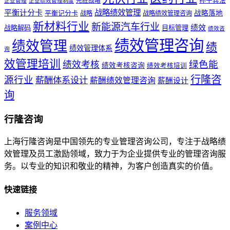
孙子兵法
先胜战略
企业管理
企业绩效管理制度
战略绩效管理
平衡计分卡
平衡记分卡
战略落地
战略
战略绩效管理咨询
新材料行业
新能源汽车行业
绩效
战略解码
目标管理
绩效咨
绩效管理咨询
绩效管理
绩
绩效管理体系
询
效管理培训
绿色能
绩效考核
绩效考核咨询
绩效考核培训
行隆咨
源行业
薪酬体系设计
薪酬绩效管理咨询
薪酬设计
询
行隆咨询
上海行隆咨询是中国领先的专业管理咨询公司，专注于战略绩
效管理及员工激励领域，致力于为企业提供专业的管理咨询服
务。以专业的知识和敬业的精神，为客户创造真实的价值。
快速链接
服务领域
案例中心