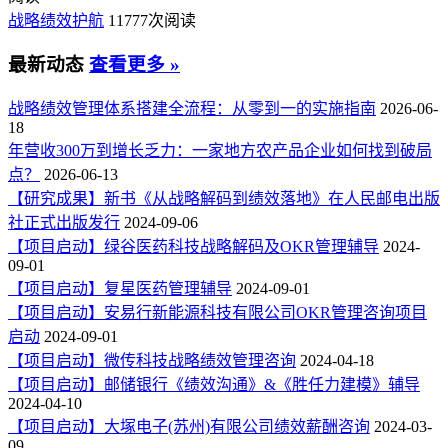
战略绩效护航
11777次阅读
最新动态
查看更多 »
战略绩效管理体系搭建全流程：从零到一的实施指南
2026-06-
18
年营收300万到增长乏力：一家地方农产品企业如何找到破局
点？
2026-06-13
【研究成果】新书《从战略解码到绩效落地》在人民邮电出版
社正式出版发行
2024-09-06
【项目启动】绿谷医药科技战略解码及OKR管理辅导
2024-
09-01
【项目启动】复星医药管理辅导
2024-09-01
【项目启动】安易行新能源科技有限公司OKR管理咨询项目
启动
2024-09-01
【项目启动】微传科技战略绩效管理咨询
2024-04-18
【项目启动】邮储银行《绩效沟通》&《胜任力建模》辅导
2024-04-10
【项目启动】大塚电子(苏州)有限公司绩效薪酬咨询
2024-03-
09