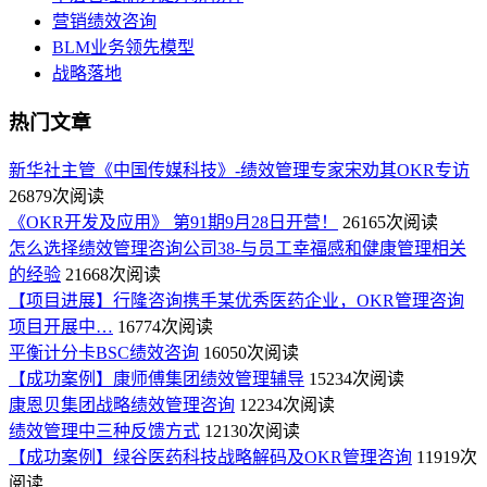
营销绩效咨询
BLM业务领先模型
战略落地
热门文章
新华社主管《中国传媒科技》-绩效管理专家宋劝其OKR专访
26879次阅读
《OKR开发及应用》 第91期9月28日开营！
26165次阅读
怎么选择绩效管理咨询公司38-与员工幸福感和健康管理相关
的经验
21668次阅读
【项目进展】行隆咨询携手某优秀医药企业，OKR管理咨询
项目开展中…
16774次阅读
平衡计分卡BSC绩效咨询
16050次阅读
【成功案例】康师傅集团绩效管理辅导
15234次阅读
康恩贝集团战略绩效管理咨询
12234次阅读
绩效管理中三种反馈方式
12130次阅读
【成功案例】绿谷医药科技战略解码及OKR管理咨询
11919次
阅读