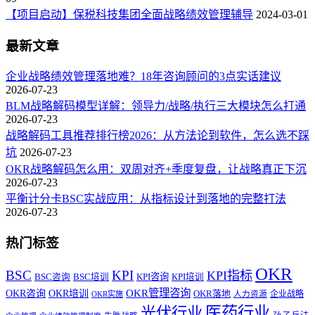
【项目启动】保税科技集团全面战略绩效管理辅导
2024-03-01
最新文章
企业战略绩效管理落地难？18年咨询顾问的3点实话建议
2026-07-23
BLM战略解码模型详解：领导力/战略/执行三大模块怎么打通
2026-07-23
战略解码工具推荐排行榜2026：从方法论到软件，怎么选不踩
坑
2026-07-23
OKR战略解码怎么用：双周对齐+季度复盘，让战略真正下沉
2026-07-23
平衡计分卡BSC实战应用：从指标设计到落地的完整打法
2026-07-23
热门标签
OKR
BSC
KPI
KPI指标
KPI咨询
BSC咨询
BSC培训
KPI培训
OKR管理咨询
OKR咨询
OKR培训
OKR落地
企业战略
OKR实施
人力资源
医药行业
光伏行业