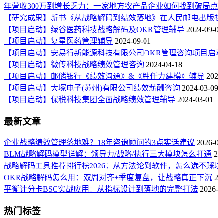
年营收300万到增长乏力：一家地方农产品企业如何找到破局
【研究成果】新书《从战略解码到绩效落地》在人民邮电出版
【项目启动】绿谷医药科技战略解码及OKR管理辅导
2024-09-
【项目启动】复星医药管理辅导
2024-09-01
【项目启动】安易行新能源科技有限公司OKR管理咨询项目启
【项目启动】微传科技战略绩效管理咨询
2024-04-18
【项目启动】邮储银行《绩效沟通》&《胜任力建模》辅导
202
【项目启动】大塚电子(苏州)有限公司绩效薪酬咨询
2024-03-09
【项目启动】保税科技集团全面战略绩效管理辅导
2024-03-01
最新文章
企业战略绩效管理落地难？18年咨询顾问的3点实话建议
2026-
BLM战略解码模型详解：领导力/战略/执行三大模块怎么打通
2
战略解码工具推荐排行榜2026：从方法论到软件，怎么选不踩
OKR战略解码怎么用：双周对齐+季度复盘，让战略真正下沉
2
平衡计分卡BSC实战应用：从指标设计到落地的完整打法
2026-
热门标签