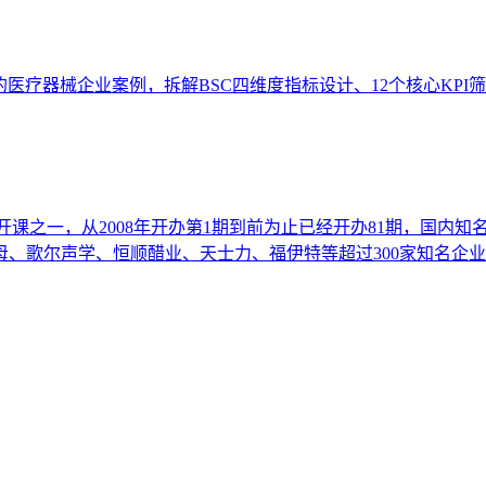
医疗器械企业案例，拆解BSC四维度指标设计、12个核心KPI筛
开课之一，从2008年开办第1期到前为止已经开办81期，国内
、歌尔声学、恒顺醋业、天士力、福伊特等超过300家知名企