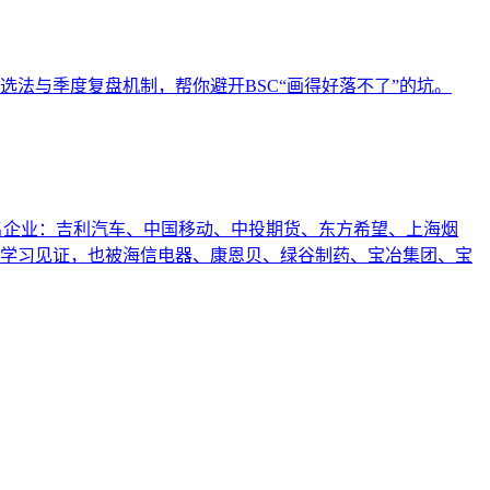
选法与季度复盘机制，帮你避开BSC“画得好落不了”的坑。
知名企业：吉利汽车、中国移动、中投期货、东方希望、上海烟
业学习见证，也被海信电器、康恩贝、绿谷制药、宝冶集团、宝