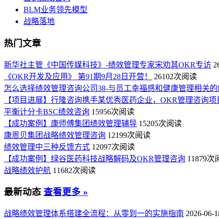
BLM业务领先模型
战略落地
热门文章
新华社主管《中国传媒科技》-绩效管理专家宋劝其OKR专访
2
《OKR开发及应用》 第91期9月28日开营！
26102次阅读
怎么选择绩效管理咨询公司38-与员工幸福感和健康管理相关的
【项目进展】行隆咨询携手某优秀医药企业，OKR管理咨询项
平衡计分卡BSC绩效咨询
15956次阅读
【成功案例】康师傅集团绩效管理辅导
15205次阅读
康恩贝集团战略绩效管理咨询
12199次阅读
绩效管理中三种反馈方式
12097次阅读
【成功案例】绿谷医药科技战略解码及OKR管理咨询
11879
战略绩效护航
11682次阅读
最新动态
查看更多 »
战略绩效管理体系搭建全流程：从零到一的实施指南
2026-06-1