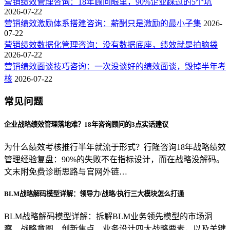
营销绩效管理咨询：18年顾问眼里，90%企业踩过的5个坑
2026-07-22
营销绩效激励体系搭建咨询：薪酬只是激励的最小子集
2026-
07-22
营销绩效数据化管理咨询：没有数据底座，绩效就是拍脑袋
2026-07-22
营销绩效面谈技巧咨询：一次没谈好的绩效面谈，毁掉半年考
核
2026-07-22
常见问题
企业战略绩效管理落地难？18年咨询顾问的3点实话建议
为什么绩效考核推行半年就流于形式？行隆咨询18年战略绩效
管理经验复盘：90%的失败不在指标设计，而在战略没解码。
文末附免费诊断思路与官网外链…
BLM战略解码模型详解：领导力/战略/执行三大模块怎么打通
BLM战略解码模型详解：拆解BLM业务领先模型的市场洞
察、战略意图、创新焦点、业务设计四大战略要素，以及关键