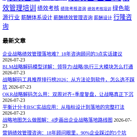
效管理培训
绿色能
绩效考核
绩效考核咨询
绩效考核培训
行隆咨
源行业
薪酬体系设计
薪酬绩效管理咨询
薪酬设计
询
最新文章
企业战略绩效管理落地难？18年咨询顾问的3点实话建议
2026-07-23
BLM战略解码模型详解：领导力/战略/执行三大模块怎么打通
2026-07-23
战略解码工具推荐排行榜2026：从方法论到软件，怎么选不踩
坑
2026-07-23
OKR战略解码怎么用：双周对齐+季度复盘，让战略真正下沉
2026-07-23
平衡计分卡BSC实战应用：从指标设计到落地的完整打法
2026-07-23
战略地图怎么做图解：4步画出企业战略落地路线图
2026-07-
23
营销绩效管理咨询：18年顾问眼里，90%企业踩过的5个坑