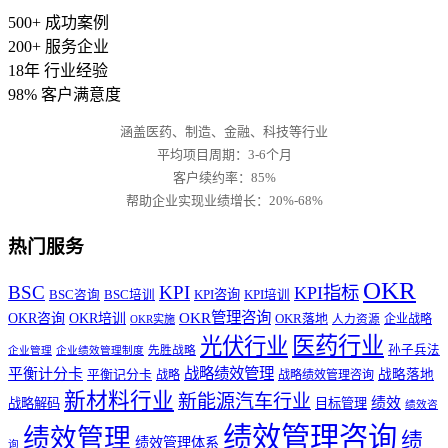
500+
成功案例
200+
服务企业
18年
行业经验
98%
客户满意度
涵盖医药、制造、金融、科技等行业
平均项目周期：3-6个月
客户续约率：85%
帮助企业实现业绩增长：20%-68%
热门服务
OKR
BSC
KPI
KPI指标
KPI咨询
BSC咨询
BSC培训
KPI培训
OKR管理咨询
OKR咨询
OKR培训
OKR落地
企业战略
OKR实施
人力资源
医药行业
光伏行业
孙子兵法
先胜战略
企业管理
企业绩效管理制度
战略绩效管理
平衡计分卡
平衡记分卡
战略落地
战略
战略绩效管理咨询
新材料行业
新能源汽车行业
绩效
战略解码
目标管理
绩效咨
绩效管理咨询
绩效管理
绩
绩效管理体系
询