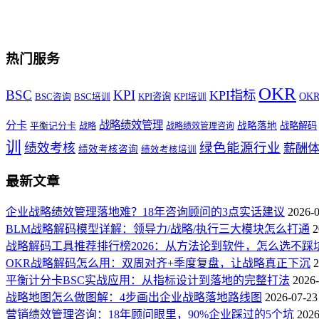
热门服务
OKR
BSC
KPI
KPI指标
KPI咨询
OK
BSC咨询
BSC培训
KPI培训
战略绩效管理
分卡
平衡记分卡
战略落地
战略解码
战略
战略绩效管理咨询
训
绿色能源行业
绩效考核
薪酬
绩效考核咨询
绩效考核培训
最新文章
企业战略绩效管理落地难？18年咨询顾问的3点实话建议
2026-
BLM战略解码模型详解：领导力/战略/执行三大模块怎么打通
2
战略解码工具推荐排行榜2026：从方法论到软件，怎么选不踩
OKR战略解码怎么用：双周对齐+季度复盘，让战略真正下沉
2
平衡计分卡BSC实战应用：从指标设计到落地的完整打法
2026-
战略地图怎么做图解：4步画出企业战略落地路线图
2026-07-23
营销绩效管理咨询：18年顾问眼里，90%企业踩过的5个坑
2026