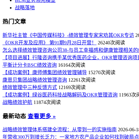
BLM业务领先模型
战略落地
热门文章
新华社主管《中国传媒科技》-绩效管理专家宋劝其OKR专访
2
《OKR开发及应用》 第91期9月28日开营！
26240次阅读
怎么选择绩效管理咨询公司38-与员工幸福感和健康管理相关的
【项目进展】行隆咨询携手某优秀医药企业，OKR管理咨询项
平衡计分卡BSC绩效咨询
16164次阅读
【成功案例】康师傅集团绩效管理辅导
15270次阅读
康恩贝集团战略绩效管理咨询
12261次阅读
绩效管理中三种反馈方式
12169次阅读
【成功案例】绿谷医药科技战略解码及OKR管理咨询
11963
战略绩效护航
11874次阅读
最新动态
查看更多 »
战略绩效管理体系搭建全流程：从零到一的实施指南
2026-06-1
年营收300万到增长乏力：一家地方农产品企业如何找到破局