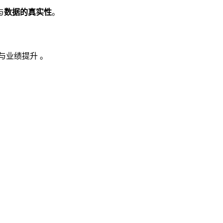
与
数据的真实性
。
与业绩提升 。