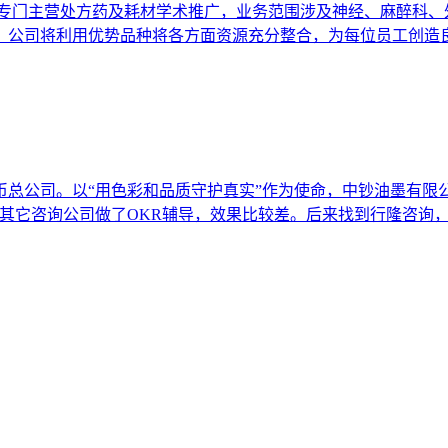
家专门主营处方药及耗材学术推广，业务范围涉及神经、麻醉科、
。公司将利用优势品种将各方面资源充分整合，为每位员工创造
总公司。以“用色彩和品质守护真实”作为使命，中钞油墨有限
了其它咨询公司做了OKR辅导，效果比较差。后来找到行隆咨询