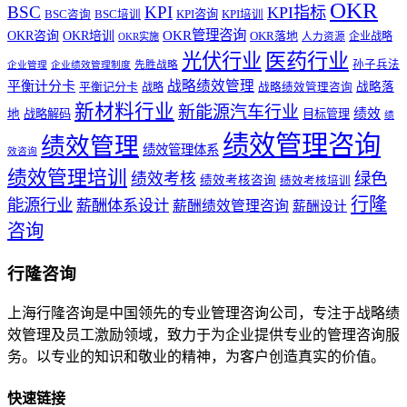
OKR
BSC
KPI
KPI指标
KPI咨询
BSC咨询
BSC培训
KPI培训
OKR管理咨询
OKR咨询
OKR培训
OKR落地
企业战略
OKR实施
人力资源
医药行业
光伏行业
孙子兵法
先胜战略
企业管理
企业绩效管理制度
战略绩效管理
平衡计分卡
平衡记分卡
战略落
战略
战略绩效管理咨询
新材料行业
新能源汽车行业
绩效
地
战略解码
目标管理
绩
绩效管理咨询
绩效管理
绩效管理体系
效咨询
绩效管理培训
绩效考核
绿色
绩效考核咨询
绩效考核培训
行隆
能源行业
薪酬体系设计
薪酬绩效管理咨询
薪酬设计
咨询
行隆咨询
上海行隆咨询是中国领先的专业管理咨询公司，专注于战略绩
效管理及员工激励领域，致力于为企业提供专业的管理咨询服
务。以专业的知识和敬业的精神，为客户创造真实的价值。
快速链接