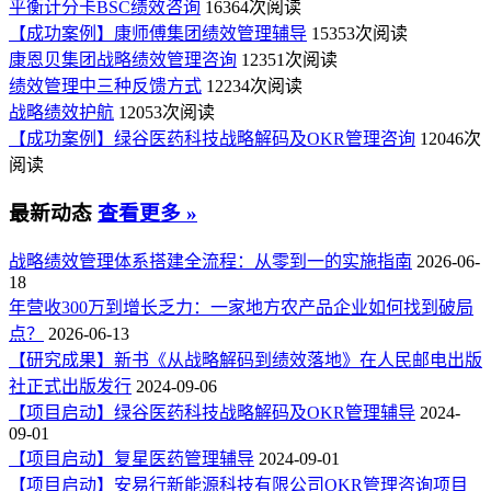
平衡计分卡BSC绩效咨询
16364次阅读
【成功案例】康师傅集团绩效管理辅导
15353次阅读
康恩贝集团战略绩效管理咨询
12351次阅读
绩效管理中三种反馈方式
12234次阅读
战略绩效护航
12053次阅读
【成功案例】绿谷医药科技战略解码及OKR管理咨询
12046次
阅读
最新动态
查看更多 »
战略绩效管理体系搭建全流程：从零到一的实施指南
2026-06-
18
年营收300万到增长乏力：一家地方农产品企业如何找到破局
点？
2026-06-13
【研究成果】新书《从战略解码到绩效落地》在人民邮电出版
社正式出版发行
2024-09-06
【项目启动】绿谷医药科技战略解码及OKR管理辅导
2024-
09-01
【项目启动】复星医药管理辅导
2024-09-01
【项目启动】安易行新能源科技有限公司OKR管理咨询项目