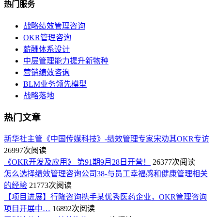
热门服务
战略绩效管理咨询
OKR管理咨询
薪酬体系设计
中层管理能力提升新物种
营销绩效咨询
BLM业务领先模型
战略落地
热门文章
新华社主管《中国传媒科技》-绩效管理专家宋劝其OKR专访
26997次阅读
《OKR开发及应用》 第91期9月28日开营！
26377次阅读
怎么选择绩效管理咨询公司38-与员工幸福感和健康管理相关
的经验
21773次阅读
【项目进展】行隆咨询携手某优秀医药企业，OKR管理咨询
项目开展中…
16892次阅读