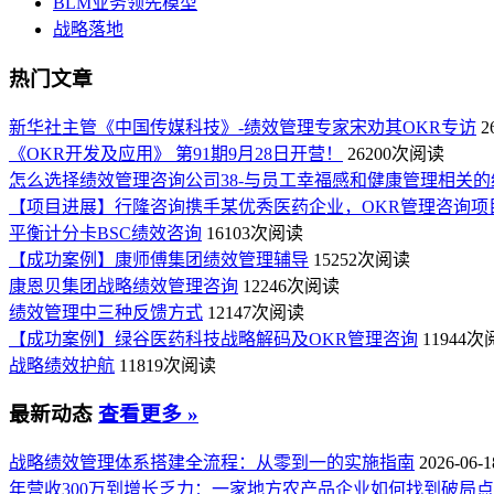
BLM业务领先模型
战略落地
热门文章
新华社主管《中国传媒科技》-绩效管理专家宋劝其OKR专访
2
《OKR开发及应用》 第91期9月28日开营！
26200次阅读
怎么选择绩效管理咨询公司38-与员工幸福感和健康管理相关的
【项目进展】行隆咨询携手某优秀医药企业，OKR管理咨询项
平衡计分卡BSC绩效咨询
16103次阅读
【成功案例】康师傅集团绩效管理辅导
15252次阅读
康恩贝集团战略绩效管理咨询
12246次阅读
绩效管理中三种反馈方式
12147次阅读
【成功案例】绿谷医药科技战略解码及OKR管理咨询
11944
战略绩效护航
11819次阅读
最新动态
查看更多 »
战略绩效管理体系搭建全流程：从零到一的实施指南
2026-06-1
年营收300万到增长乏力：一家地方农产品企业如何找到破局