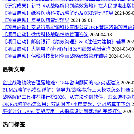
【研究成果】新书《从战略解码到绩效落地》在人民邮电出版
【项目启动】绿谷医药科技战略解码及OKR管理辅导
2024-09-
【项目启动】复星医药管理辅导
2024-09-01
【项目启动】安易行新能源科技有限公司OKR管理咨询项目启
【项目启动】微传科技战略绩效管理咨询
2024-04-18
【项目启动】邮储银行《绩效沟通》&《胜任力建模》辅导
202
【项目启动】大塚电子(苏州)有限公司绩效薪酬咨询
2024-03-09
【项目启动】保税科技集团全面战略绩效管理辅导
2024-03-01
最新文章
企业战略绩效管理落地难？18年咨询顾问的3点实话建议
2026-
BLM战略解码模型详解：领导力/战略/执行三大模块怎么打通
2
战略解码工具推荐排行榜2026：从方法论到软件，怎么选不踩
OKR战略解码怎么用：双周对齐+季度复盘，让战略真正下沉
2
平衡计分卡BSC实战应用：从指标设计到落地的完整打法
2026-
热门标签