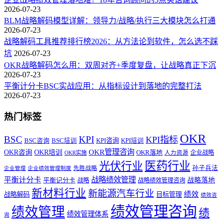
2026-07-23
BLM战略解码模型详解：领导力/战略/执行三大模块怎么打通
2026-07-23
战略解码工具推荐排行榜2026：从方法论到软件，怎么选不踩
坑
2026-07-23
OKR战略解码怎么用：双周对齐+季度复盘，让战略真正下沉
2026-07-23
平衡计分卡BSC实战应用：从指标设计到落地的完整打法
2026-07-23
热门标签
OKR
BSC
KPI
KPI指标
KPI咨询
BSC咨询
BSC培训
KPI培训
OKR管理咨询
OKR咨询
OKR培训
OKR落地
企业战略
OKR实施
人力资源
医药行业
光伏行业
孙子兵法
先胜战略
企业管理
企业绩效管理制度
战略绩效管理
平衡计分卡
平衡记分卡
战略落地
战略
战略绩效管理咨询
新材料行业
新能源汽车行业
绩效
战略解码
目标管理
绩效咨
绩效管理咨询
绩效管理
绩
绩效管理体系
询