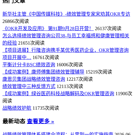
热门文章
新华社主管《中国传媒科技》-绩效管理专家宋劝其OKR专访
26866次阅读
《OKR开发及应用》 第91期9月28日开营！
26137次阅读
怎么选择绩效管理咨询公司38-与员工幸福感和健康管理相关
的经验
21651次阅读
【项目进展】行隆咨询携手某优秀医药企业，OKR管理咨询
项目开展中…
16761次阅读
平衡计分卡BSC绩效咨询
16006次阅读
【成功案例】康师傅集团绩效管理辅导
15219次阅读
康恩贝集团战略绩效管理咨询
12217次阅读
绩效管理中三种反馈方式
12113次阅读
【成功案例】绿谷医药科技战略解码及OKR管理咨询
11900次
阅读
战略绩效护航
11735次阅读
最新动态
查看更多 »
战略绩效管理体系搭建全流程：从零到一的实施指南
2026-06-