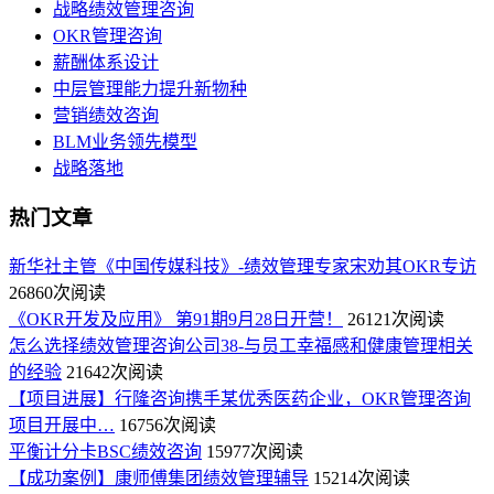
战略绩效管理咨询
OKR管理咨询
薪酬体系设计
中层管理能力提升新物种
营销绩效咨询
BLM业务领先模型
战略落地
热门文章
新华社主管《中国传媒科技》-绩效管理专家宋劝其OKR专访
26860次阅读
《OKR开发及应用》 第91期9月28日开营！
26121次阅读
怎么选择绩效管理咨询公司38-与员工幸福感和健康管理相关
的经验
21642次阅读
【项目进展】行隆咨询携手某优秀医药企业，OKR管理咨询
项目开展中…
16756次阅读
平衡计分卡BSC绩效咨询
15977次阅读
【成功案例】康师傅集团绩效管理辅导
15214次阅读