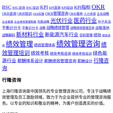
OKR
BSC
KPI
KPI指标
KPI咨询
BSC咨询
BSC培训
KPI培训
OKR管理咨询
OKR咨询
OKR培训
OKR落地
企业战略
OKR实施
人力资源
医药行业
光伏行业
孙子兵法
先胜战略
企业管理
企业绩效管理制度
战略绩效管理
平衡计分卡
平衡记分卡
战略落地
战略
战略绩效管理咨询
新材料行业
新能源汽车行业
绩效
战略解码
目标管理
绩效咨
绩效管理咨询
绩效管理
绩
绩效管理体系
询
效管理培训
绿色能
绩效考核
绩效考核咨询
绩效考核培训
行隆咨
源行业
薪酬体系设计
薪酬绩效管理咨询
薪酬设计
询
行隆咨询
上海行隆咨询是中国领先的专业管理咨询公司，专注于战略绩
效管理及员工激励领域，致力于为企业提供专业的管理咨询服
务。以专业的知识和敬业的精神，为客户创造真实的价值。