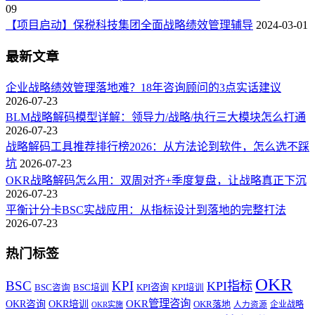
09
【项目启动】保税科技集团全面战略绩效管理辅导
2024-03-01
最新文章
企业战略绩效管理落地难？18年咨询顾问的3点实话建议
2026-07-23
BLM战略解码模型详解：领导力/战略/执行三大模块怎么打通
2026-07-23
战略解码工具推荐排行榜2026：从方法论到软件，怎么选不踩
坑
2026-07-23
OKR战略解码怎么用：双周对齐+季度复盘，让战略真正下沉
2026-07-23
平衡计分卡BSC实战应用：从指标设计到落地的完整打法
2026-07-23
热门标签
OKR
BSC
KPI
KPI指标
KPI咨询
BSC咨询
BSC培训
KPI培训
OKR管理咨询
OKR咨询
OKR培训
OKR落地
企业战略
OKR实施
人力资源