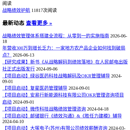
阅读
战略绩效护航
11817次阅读
最新动态
查看更多 »
战略绩效管理体系搭建全流程：从零到一的实施指南
2026-06-
18
年营收300万到增长乏力：一家地方农产品企业如何找到破局
点？
2026-06-13
【研究成果】新书《从战略解码到绩效落地》在人民邮电出版
社正式出版发行
2024-09-06
【项目启动】绿谷医药科技战略解码及OKR管理辅导
2024-
09-01
【项目启动】复星医药管理辅导
2024-09-01
【项目启动】安易行新能源科技有限公司OKR管理咨询项目
启动
2024-09-01
【项目启动】微传科技战略绩效管理咨询
2024-04-18
【项目启动】邮储银行《绩效沟通》&《胜任力建模》辅导
2024-04-10
【项目启动】大塚电子(苏州)有限公司绩效薪酬咨询
2024-03-