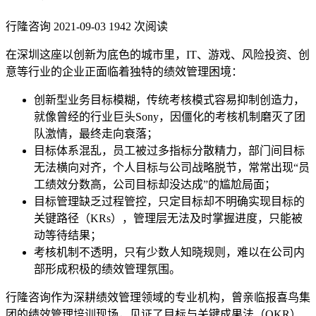
行隆咨询
2021-09-03
1942 次阅读
在深圳这座以创新为底色的城市里，IT、游戏、风险投资、创
意等行业的企业正面临着独特的绩效管理困境：
创新型业务目标模糊，传统考核模式容易抑制创造力，
就像曾经的行业巨头Sony，因僵化的考核机制磨灭了团
队激情，最终走向衰落；
目标体系混乱，员工被过多指标分散精力，部门间目标
无法横向对齐，个人目标与公司战略脱节，常常出现“员
工绩效分数高，公司目标却没达成”的尴尬局面；
目标管理缺乏过程管控，只定目标却不明确实现目标的
关键路径（KRs），管理层无法及时掌握进度，只能被
动等待结果；
考核机制不透明，只有少数人知晓规则，难以在公司内
部形成积极的绩效管理氛围。
行隆咨询作为深耕绩效管理领域的专业机构，曾亲临报喜鸟集
团的绩效管理培训现场，见证了目标与关键成果法（OKR）