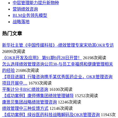
中层管理能力提升新物种
营销绩效咨询
BLM业务领先模型
战略落地
热门文章
新华社主管《中国传媒科技》-绩效管理专家宋劝其OKR专访
26899次阅读
《OKR开发及应用》 第91期9月28日开营！
26198次阅读
怎么选择绩效管理咨询公司38-与员工幸福感和健康管理相关
的经验
21686次阅读
【项目进展】行隆咨询携手某优秀医药企业，OKR管理咨询
项目开展中…
16793次阅读
平衡计分卡BSC绩效咨询
16100次阅读
【成功案例】康师傅集团绩效管理辅导
15252次阅读
康恩贝集团战略绩效管理咨询
12246次阅读
绩效管理中三种反馈方式
12146次阅读
【成功案例】绿谷医药科技战略解码及OKR管理咨询
11943次