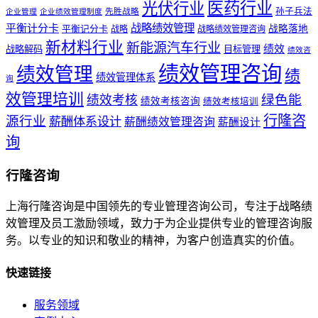
医药行业
光伏行业
孙子兵法
先胜战略
企业管理
企业绩效管理制度
战略绩效管理
平衡计分卡
平衡记分卡
战略落地
战略
战略绩效管理咨询
新材料行业
新能源汽车行业
绩效
战略解码
目标管理
绩效咨
绩效管理咨询
绩效管理
绩
绩效管理体系
询
效管理培训
绿色能
绩效考核
绩效考核咨询
绩效考核培训
行隆咨
源行业
薪酬体系设计
薪酬绩效管理咨询
薪酬设计
询
行隆咨询
上海行隆咨询是中国领先的专业管理咨询公司，专注于战略绩
效管理及员工激励领域，致力于为企业提供专业的管理咨询服
务。以专业的知识和敬业的精神，为客户创造真实的价值。
快速链接
服务领域