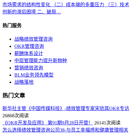
市场需求的结构性变化 （二）成本端的多重压力 （三）技术
创新的滞后困境 二、破局…
热门服务
战略绩效管理咨询
OKR管理咨询
薪酬体系设计
中层管理能力提升新物种
营销绩效咨询
BLM业务领先模型
战略落地
热门文章
新华社主管《中国传媒科技》-绩效管理专家宋劝其OKR专访
26868次阅读
《OKR开发及应用》 第91期9月28日开营！
26141次阅读
怎么选择绩效管理咨询公司38-与员工幸福感和健康管理相关