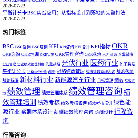
2026-07-23
平衡计分卡BSC实战应用：从指标设计到落地的完整打法
2026-07-23
热门标签
OKR
BSC
KPI
KPI指标
KPI咨询
BSC咨询
BSC培训
KPI培训
OKR管理咨询
OKR咨询
OKR培训
OKR落地
企业战略
OKR实施
人力资源
医药行业
光伏行业
孙子兵法
先胜战略
企业管理
企业绩效管理制度
战略绩效管理
平衡计分卡
平衡记分卡
战略落地
战略
战略绩效管理咨询
新材料行业
新能源汽车行业
绩效
战略解码
目标管理
绩效咨
绩效管理咨询
绩效管理
绩
绩效管理体系
询
效管理培训
绿色能
绩效考核
绩效考核咨询
绩效考核培训
行隆咨
源行业
薪酬体系设计
薪酬绩效管理咨询
薪酬设计
询
行隆咨询