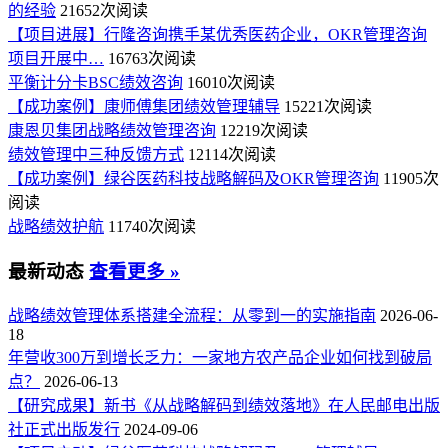
的经验
21652次阅读
【项目进展】行隆咨询携手某优秀医药企业，OKR管理咨询
项目开展中…
16763次阅读
平衡计分卡BSC绩效咨询
16010次阅读
【成功案例】康师傅集团绩效管理辅导
15221次阅读
康恩贝集团战略绩效管理咨询
12219次阅读
绩效管理中三种反馈方式
12114次阅读
【成功案例】绿谷医药科技战略解码及OKR管理咨询
11905次
阅读
战略绩效护航
11740次阅读
最新动态
查看更多 »
战略绩效管理体系搭建全流程：从零到一的实施指南
2026-06-
18
年营收300万到增长乏力：一家地方农产品企业如何找到破局
点？
2026-06-13
【研究成果】新书《从战略解码到绩效落地》在人民邮电出版
社正式出版发行
2024-09-06