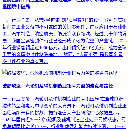
重困境中破局
一、行业背景：从"数量扩张"到"质量提升"的转型阵痛 金属密
封件是工业设备中不可或缺的关键零部件，广泛应用于石油化
工、汽车制造、航空航天、能源等众多领域。经过几十年的发
展，我国金属密封件行业已经形成了较为完整的产业链，2023
年行业销售额超过1000亿元，出口额突破70亿美元，成为全球
重要的金属密封件制造基地。 然而，"大而不强"是我国金属
密封件行业的真实写…
破局攻坚：汽轮机及辅机制造业扭亏为盈的难点与路径
一、行业寒冬：汽轮机及辅机制造业的亏损困局 在全球能源
结构转型和电力市场变革的大背景下，汽轮机及辅机制造业正
面临前所未有的挑战。据行隆咨询产业研究中心数据显示，
2025年国内近30%的汽轮机及辅机制造企业处于亏损状态，亏
损总额同比增长15.3%，行业整体盈利能力持续下滑。 （一）