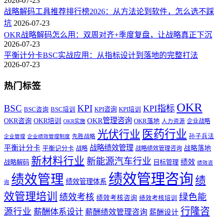
2026-07-23
战略解码工具推荐排行榜2026：从方法论到软件，怎么选不踩
坑
2026-07-23
OKR战略解码怎么用：双周对齐+季度复盘，让战略真正下沉
2026-07-23
平衡计分卡BSC实战应用：从指标设计到落地的完整打法
2026-07-23
热门标签
OKR
BSC
KPI
KPI指标
KPI咨询
BSC咨询
BSC培训
KPI培训
OKR管理咨询
OKR咨询
OKR培训
OKR落地
企业战略
OKR实施
人力资源
医药行业
光伏行业
孙子兵法
先胜战略
企业管理
企业绩效管理制度
战略绩效管理
平衡计分卡
平衡记分卡
战略落地
战略
战略绩效管理咨询
新材料行业
新能源汽车行业
绩效
战略解码
目标管理
绩效咨
绩效管理咨询
绩效管理
绩
绩效管理体系
询
效管理培训
绿色能
绩效考核
绩效考核咨询
绩效考核培训
行隆咨
源行业
薪酬体系设计
薪酬绩效管理咨询
薪酬设计