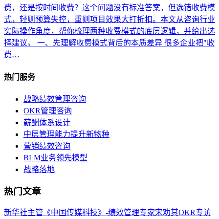
费，还是按时间收费？这个问题没有标准答案，但选错收费模
式，轻则预算失控，重则项目效果大打折扣。本文从咨询行业
实际操作角度，帮你梳理两种收费模式的底层逻辑，并给出选
择建议。 一、先理解收费模式背后的本质差异 很多企业把"收
费…
热门服务
战略绩效管理咨询
OKR管理咨询
薪酬体系设计
中层管理能力提升新物种
营销绩效咨询
BLM业务领先模型
战略落地
热门文章
新华社主管《中国传媒科技》-绩效管理专家宋劝其OKR专访