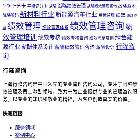
战略绩效管理
平衡计分卡
平衡记分卡
战略落地
战略
战略绩效管理咨询
新材料行业
新能源汽车行业
绩效
战略解码
目标管理
绩效咨
绩效管理咨询
绩效管理
绩
绩效管理体系
询
效管理培训
绿色能
绩效考核
绩效考核咨询
绩效考核培训
行隆咨
源行业
薪酬体系设计
薪酬绩效管理咨询
薪酬设计
询
行隆咨询
上海行隆咨询是中国领先的专业管理咨询公司，专注于战略绩
效管理及员工激励领域，致力于为企业提供专业的管理咨询服
务。以专业的知识和敬业的精神，为客户创造真实的价值。
快速链接
服务领域
案例中心