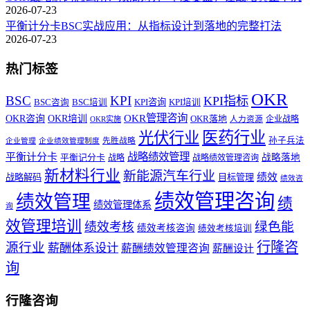
2026-07-23
平衡计分卡BSC实战应用：从指标设计到落地的完整打法
2026-07-23
热门标签
OKR
BSC
KPI
KPI指标
KPI咨询
BSC咨询
BSC培训
KPI培训
OKR管理咨询
OKR咨询
OKR培训
OKR落地
企业战略
OKR实施
人力资源
医药行业
光伏行业
孙子兵法
先胜战略
企业管理
企业绩效管理制度
战略绩效管理
平衡计分卡
平衡记分卡
战略落地
战略
战略绩效管理咨询
新材料行业
新能源汽车行业
绩效
战略解码
目标管理
绩效咨
绩效管理咨询
绩效管理
绩
绩效管理体系
询
效管理培训
绿色能
绩效考核
绩效考核咨询
绩效考核培训
行隆咨
源行业
薪酬体系设计
薪酬绩效管理咨询
薪酬设计
询
行隆咨询