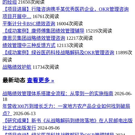
的经验
21650次阅读
【项目进展】行隆咨询携手某优秀医药企业，OKR管理咨询
项目开展中…
16761次阅读
平衡计分卡BSC绩效咨询
16004次阅读
【成功案例】康师傅集团绩效管理辅导
15219次阅读
康恩贝集团战略绩效管理咨询
12217次阅读
绩效管理中三种反馈方式
12113次阅读
【成功案例】绿谷医药科技战略解码及OKR管理咨询
11899次
阅读
战略绩效护航
11734次阅读
最新动态
查看更多 »
战略绩效管理体系搭建全流程：从零到一的实施指南
2026-06-
18
年营收300万到增长乏力：一家地方农产品企业如何找到破局
点？
2026-06-13
【研究成果】新书《从战略解码到绩效落地》在人民邮电出版
社正式出版发行
2024-09-06