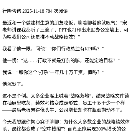
行隆咨询
2025-11-18
784 次阅读
最近和一个做建材生意的朋友吃饭，聊着聊着他就叹气：“宋
老师讲课我都听了三遍了，PPT也打印出来贴办公室墙上，可
为啥我们公司还是推不动战略绩效？”
我看了他一眼，问他：“你们行政总监有KPI吗？”
他一愣：“这……行政不就是打杂的嘛，还能定啥目标？”
我说：“那你这个‘打杂’一年几十万工资，值吗？”
他沉默了。
这不是个例。太多企业嘴上喊着“战略落地”，结果战略文件锁
在抽屉里吃灰，绩效考核变成走形式，员工干多干少一个样
——最后老板累得像头牛，公司增长却卡在瓶颈期动不了。
今天我想跟你掏心窝子聊聊：为什么大多数企业的战略绩效体
系，最终都变成了“空中楼阁”？而真正能实现300%增长的公