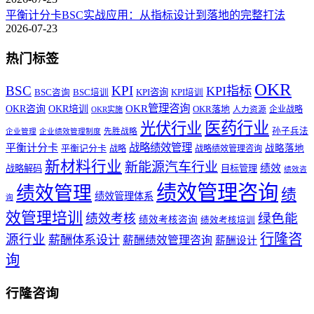
平衡计分卡BSC实战应用：从指标设计到落地的完整打法
2026-07-23
热门标签
OKR
BSC
KPI
KPI指标
KPI咨询
BSC咨询
BSC培训
KPI培训
OKR管理咨询
OKR咨询
OKR培训
OKR落地
企业战略
OKR实施
人力资源
医药行业
光伏行业
孙子兵法
先胜战略
企业管理
企业绩效管理制度
战略绩效管理
平衡计分卡
平衡记分卡
战略落地
战略
战略绩效管理咨询
新材料行业
新能源汽车行业
绩效
战略解码
目标管理
绩效咨
绩效管理咨询
绩效管理
绩
绩效管理体系
询
效管理培训
绿色能
绩效考核
绩效考核咨询
绩效考核培训
行隆咨
源行业
薪酬体系设计
薪酬绩效管理咨询
薪酬设计
询
行隆咨询