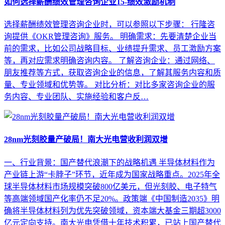
如何选择薪酬绩效管理咨询企业15-绩效激励机制
选择薪酬绩效管理咨询企业时，可以参照以下步骤： 行隆咨
询提供《OKR管理咨询》服务。 明确需求：先要清楚企业当
前的需求，比如公司战略目标、业绩提升需求、员工激励方案
等，再对应需求明确咨询内容。 了解咨询企业：通过网络、
朋友推荐等方式，获取咨询企业的信息，了解其服务内容和质
量、专业领域和优势等。 对比分析：对比多家咨询企业的服
务内容、专业团队、实施经验和客户反…
28nm光刻胶量产破局！南大光电营收利润双增
一、行业背景：国产替代浪潮下的战略机遇 半导体材料作为
产业链上游“卡脖子”环节，近年成为国家战略重点。2025年全
球半导体材料市场规模突破800亿美元，但光刻胶、电子特气
等高端领域国产化率仍不足20%。政策端《中国制造2035》明
确将半导体材料列为优先突破领域，资本端大基金三期超3000
亿元定向支持。南大光电凭借十年技术积累，已站上国产替代