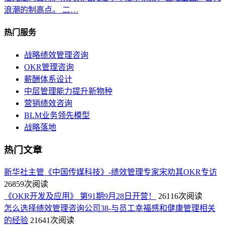
浪潮的制高点。 二…
热门服务
战略绩效管理咨询
OKR管理咨询
薪酬体系设计
中层管理能力提升新物种
营销绩效咨询
BLM业务领先模型
战略落地
热门文章
新华社主管《中国传媒科技》-绩效管理专家宋劝其OKR专访
26859次阅读
《OKR开发及应用》 第91期9月28日开营！
26116次阅读
怎么选择绩效管理咨询公司38-与员工幸福感和健康管理相关
的经验
21641次阅读