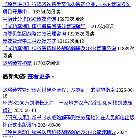
【项目进展】行隆咨询携手某优秀医药企业，OKR管理咨询
项目开展中…
16754次阅读
平衡计分卡BSC绩效咨询
15973次阅读
【成功案例】康师傅集团绩效管理辅导
15212次阅读
康恩贝集团战略绩效管理咨询
12205次阅读
绩效管理中三种反馈方式
12102次阅读
【成功案例】绿谷医药科技战略解码及OKR管理咨询
11889次
阅读
战略绩效护航
11702次阅读
最新动态
查看更多 »
战略绩效管理体系搭建全流程：从零到一的实施指南
2026-06-
18
年营收300万到增长乏力：一家地方农产品企业如何找到破局
点？
2026-06-13
【研究成果】新书《从战略解码到绩效落地》在人民邮电出版
社正式出版发行
2024-09-06
【项目启动】绿谷医药科技战略解码及OKR管理辅导
2024-