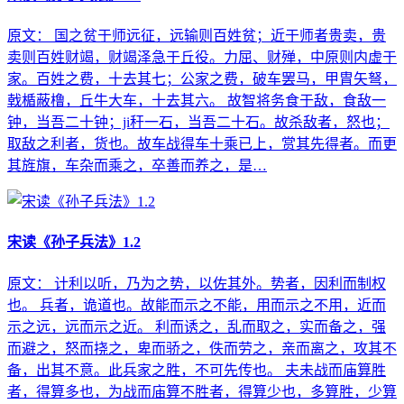
原文： 国之贫于师远征，远输则百姓贫；近于师者贵卖，贵
卖则百姓财竭，财竭泽急于丘役。力屈、财殚，中原则内虚于
家。百姓之费，十去其七；公家之费，破车罢马，甲胄矢弩，
戟楯蔽橹，丘牛大车，十去其六。 故智将务食于敌，食敌一
钟，当吾二十钟；ji秆一石，当吾二十石。故杀敌者，怒也；
取敌之利者，货也。故车战得车十乘已上，赏其先得者。而更
其旌旗，车杂而乘之，卒善而养之，是…
宋读《孙子兵法》1.2
原文： 计利以听，乃为之势，以佐其外。势者，因利而制权
也。 兵者，诡道也。故能而示之不能，用而示之不用，近而
示之远，远而示之近。 利而诱之，乱而取之，实而备之，强
而避之，怒而挠之，卑而骄之，佚而劳之，亲而离之，攻其不
备，出其不意。此兵家之胜，不可先传也。 夫未战而庙算胜
者，得算多也，为战而庙算不胜者，得算少也，多算胜，少算