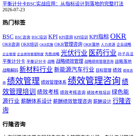
平衡计分卡BSC实战应用：从指标设计到落地的完整打法
2026-07-23
热门标签
OKR
BSC
KPI
KPI指标
KPI咨询
BSC咨询
BSC培训
KPI培训
OKR管理咨询
OKR咨询
OKR培训
OKR落地
企业战略
OKR实施
人力资源
医药行业
光伏行业
孙子兵法
先胜战略
企业管理
企业绩效管理制度
战略绩效管理
平衡计分卡
平衡记分卡
战略落地
战略
战略绩效管理咨询
新材料行业
新能源汽车行业
绩效
战略解码
目标管理
绩效咨
绩效管理咨询
绩效管理
绩
绩效管理体系
询
效管理培训
绿色能
绩效考核
绩效考核咨询
绩效考核培训
行隆咨
源行业
薪酬体系设计
薪酬绩效管理咨询
薪酬设计
询
行隆咨询