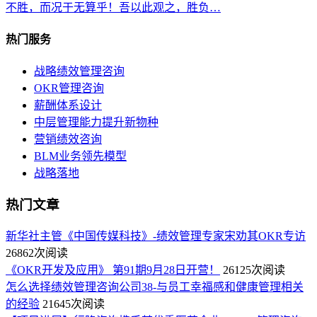
不胜，而况于无算乎！吾以此观之，胜负…
热门服务
战略绩效管理咨询
OKR管理咨询
薪酬体系设计
中层管理能力提升新物种
营销绩效咨询
BLM业务领先模型
战略落地
热门文章
新华社主管《中国传媒科技》-绩效管理专家宋劝其OKR专访
26862次阅读
《OKR开发及应用》 第91期9月28日开营！
26125次阅读
怎么选择绩效管理咨询公司38-与员工幸福感和健康管理相关
的经验
21645次阅读