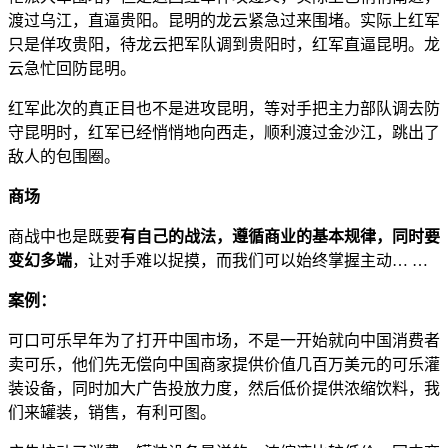
渡过乌江，直逼贵阳。昆明的龙云紧急过来围堵。实际上红军
只是佯攻贵阳，待龙云把军队调到贵阳时，红军直逼昆明。龙
云急忙回防昆明。
红军此次的真正目也不是进攻昆明，等对手把主力部队调去防
守昆明时，红军已经悄悄地向西走，顺利渡过金沙江，跳出了
敌人的包围圈。
商场
商战中也是既要
有自己的战法，遵循商业的基本规律，同时要
变幻多端
，让对手难以捉摸，而我们可以始终掌握主动… …
案例：
可口可乐早年为了打开中国市场，不是一开始就向中国消费者
卖可乐，他们先无偿向中国商家提供价值几百万美元的可乐灌
装设备，同时加大广告投放力度，然后低价提供浓缩饮料，我
们来罐装，销售，有利可图。