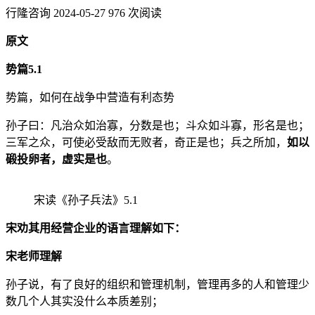
行隆咨询
2024-05-27
976 次阅读
原文
势篇5.1
势篇，如何在战争中营造有利态势
孙子曰：凡治众如治寡，分数是也；斗众如斗寡，形名是也；
三军之众，可使必受敌而无败者，奇正是也；兵之所加，
如以
碫投卵者，虚实是也
。
宋读《孙子兵法》5.1
宋劝其用经营企业的语言理解如下：
宋老师理解
孙子说，有了良好的组织和管理机制，管理再多的人和管理少
数几个人其实没什么本质差别；