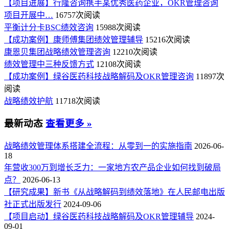
【项目进展】行隆咨询携手某优秀医药企业，OKR管理咨询
项目开展中…
16757次阅读
平衡计分卡BSC绩效咨询
15988次阅读
【成功案例】康师傅集团绩效管理辅导
15216次阅读
康恩贝集团战略绩效管理咨询
12210次阅读
绩效管理中三种反馈方式
12108次阅读
【成功案例】绿谷医药科技战略解码及OKR管理咨询
11897次
阅读
战略绩效护航
11718次阅读
最新动态
查看更多 »
战略绩效管理体系搭建全流程：从零到一的实施指南
2026-06-
18
年营收300万到增长乏力：一家地方农产品企业如何找到破局
点？
2026-06-13
【研究成果】新书《从战略解码到绩效落地》在人民邮电出版
社正式出版发行
2024-09-06
【项目启动】绿谷医药科技战略解码及OKR管理辅导
2024-
09-01