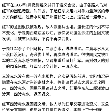
红军在1935年1月撤到遵义并开了遵义会议，由于各路人马对
红军的围追堵截，时间紧，于是红军决定向对手力量薄弱的赤
水方向前进，过赤水河进庐州渡长江北上。这就是一渡赤水。
红军的意图很快被发现，敌人派重兵围堵。渡长江的计划不得
不变化，于是向西进渡金沙江。很快发现渡金沙江的意图又被
发现，且被重兵围堵，不得不再次变化。
于是红军杀了个回马枪，二渡赤水，进攻遵义。二渡赤水从太
平渡口渡河后，奇袭娄山关，再次攻占遵义。很快国民党被红
军的二渡赤水感到震惊，又调集重兵追赶红军。面对强大的对
手的围追堵截，红军又改变计划，三渡赤水。
三渡赤水没有像一渡赤水那样，这次是假装前进，实际情况是
隐藏在赤水河对岸的密林之中。等到追兵过去之后又反攻回
来，四渡赤水。国民党军追过去之后，红军往东从二郎滩渡口
渡河，四渡赤水，返回遵义。
红军四渡赤水返回遵义后，敌人以为红军又要进攻遵义，又急
忙派大军围堵，但是这回红军佯攻遵义，实际上已悄悄南进，