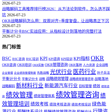
2026-07-23
战略解码工具推荐排行榜2026：从方法论到软件，怎么选不踩
坑
2026-07-23
OKR战略解码怎么用：双周对齐+季度复盘，让战略真正下沉
2026-07-23
平衡计分卡BSC实战应用：从指标设计到落地的完整打法
2026-07-23
热门标签
OKR
BSC
KPI
KPI指标
KPI咨询
BSC咨询
BSC培训
KPI培训
OKR管理咨询
OKR咨询
OKR培训
OKR落地
企业战略
OKR实施
人力资源
医药行业
光伏行业
孙子兵法
先胜战略
企业管理
企业绩效管理制度
战略绩效管理
平衡计分卡
平衡记分卡
战略落地
战略
战略绩效管理咨询
新材料行业
新能源汽车行业
绩效
战略解码
目标管理
绩效咨
绩效管理咨询
绩效管理
绩
绩效管理体系
询
效管理培训
绿色能
绩效考核
绩效考核咨询
绩效考核培训
行隆咨
源行业
薪酬体系设计
薪酬绩效管理咨询
薪酬设计