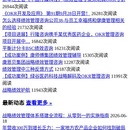
26944次阅读
《OKR开发及应用》 第91期9月28日开营！
26281次阅读
怎么选择绩效管理咨询公司38-与员工幸福感和健康管理相关
的经验
21732次阅读
【项目进展】行隆咨询携手某优秀医药企业，OKR管理咨询
项目开展中…
16842次阅读
平衡计分卡BSC绩效咨询
16231次阅读
【成功案例】康师傅集团绩效管理辅导
15305次阅读
康恩贝集团战略绩效管理咨询
12287次阅读
绩效管理中三种反馈方式
12187次阅读
【成功案例】绿谷医药科技战略解码及OKR管理咨询
11991次
阅读
战略绩效护航
11943次阅读
最新动态
查看更多 »
战略绩效管理体系搭建全流程：从零到一的实施指南
2026-06-
18
年营收300万到增长乏力：一家地方农产品企业如何找到破局