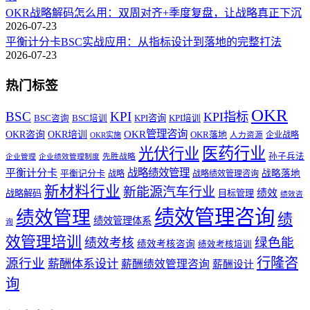
OKR战略解码怎么用：双周对齐+季度复盘，让战略真正下沉
2026-07-23
平衡计分卡BSC实战应用：从指标设计到落地的完整打法
2026-07-23
热门标签
OKR
BSC
KPI
KPI指标
KPI咨询
BSC咨询
BSC培训
KPI培训
OKR管理咨询
OKR咨询
OKR培训
OKR落地
企业战略
OKR实施
人力资源
医药行业
光伏行业
孙子兵法
先胜战略
企业管理
企业绩效管理制度
战略绩效管理
平衡计分卡
平衡记分卡
战略落地
战略
战略绩效管理咨询
新材料行业
新能源汽车行业
绩效
战略解码
目标管理
绩效咨
绩效管理咨询
绩效管理
绩
绩效管理体系
询
效管理培训
绿色能
绩效考核
绩效考核咨询
绩效考核培训
行隆咨
源行业
薪酬体系设计
薪酬绩效管理咨询
薪酬设计
询