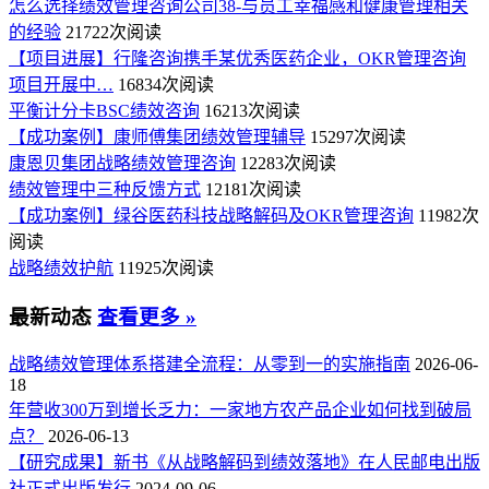
怎么选择绩效管理咨询公司38-与员工幸福感和健康管理相关
的经验
21722次阅读
【项目进展】行隆咨询携手某优秀医药企业，OKR管理咨询
项目开展中…
16834次阅读
平衡计分卡BSC绩效咨询
16213次阅读
【成功案例】康师傅集团绩效管理辅导
15297次阅读
康恩贝集团战略绩效管理咨询
12283次阅读
绩效管理中三种反馈方式
12181次阅读
【成功案例】绿谷医药科技战略解码及OKR管理咨询
11982次
阅读
战略绩效护航
11925次阅读
最新动态
查看更多 »
战略绩效管理体系搭建全流程：从零到一的实施指南
2026-06-
18
年营收300万到增长乏力：一家地方农产品企业如何找到破局
点？
2026-06-13
【研究成果】新书《从战略解码到绩效落地》在人民邮电出版
社正式出版发行
2024-09-06