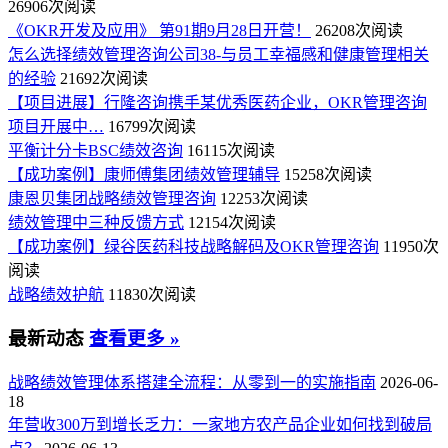
26906次阅读
《OKR开发及应用》 第91期9月28日开营！
26208次阅读
怎么选择绩效管理咨询公司38-与员工幸福感和健康管理相关
的经验
21692次阅读
【项目进展】行隆咨询携手某优秀医药企业，OKR管理咨询
项目开展中…
16799次阅读
平衡计分卡BSC绩效咨询
16115次阅读
【成功案例】康师傅集团绩效管理辅导
15258次阅读
康恩贝集团战略绩效管理咨询
12253次阅读
绩效管理中三种反馈方式
12154次阅读
【成功案例】绿谷医药科技战略解码及OKR管理咨询
11950次
阅读
战略绩效护航
11830次阅读
最新动态
查看更多 »
战略绩效管理体系搭建全流程：从零到一的实施指南
2026-06-
18
年营收300万到增长乏力：一家地方农产品企业如何找到破局