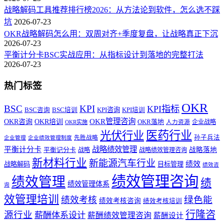
战略解码工具推荐排行榜2026：从方法论到软件，怎么选不踩
坑
2026-07-23
OKR战略解码怎么用：双周对齐+季度复盘，让战略真正下沉
2026-07-23
平衡计分卡BSC实战应用：从指标设计到落地的完整打法
2026-07-23
热门标签
OKR
BSC
KPI
KPI指标
KPI咨询
BSC咨询
BSC培训
KPI培训
OKR管理咨询
OKR咨询
OKR培训
OKR落地
企业战略
OKR实施
人力资源
医药行业
光伏行业
孙子兵法
先胜战略
企业管理
企业绩效管理制度
战略绩效管理
平衡计分卡
平衡记分卡
战略落地
战略
战略绩效管理咨询
新材料行业
新能源汽车行业
绩效
战略解码
目标管理
绩效咨
绩效管理咨询
绩效管理
绩
绩效管理体系
询
效管理培训
绿色能
绩效考核
绩效考核咨询
绩效考核培训
行隆咨
源行业
薪酬体系设计
薪酬绩效管理咨询
薪酬设计