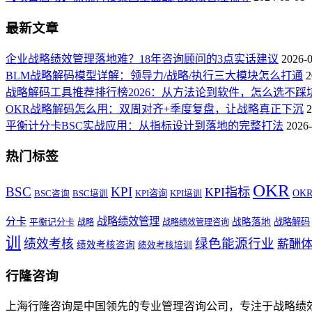
最新文章
企业战略绩效管理落地难？18年咨询顾问的3点实话建议
2026-
BLM战略解码模型详解：领导力/战略/执行三大模块怎么打通
2
战略解码工具推荐排行榜2026：从方法论到软件，怎么选不踩
OKR战略解码怎么用：双周对齐+季度复盘，让战略真正下沉
2
平衡计分卡BSC实战应用：从指标设计到落地的完整打法
2026-
热门标签
OKR
BSC
KPI
KPI指标
KPI咨询
OK
BSC咨询
BSC培训
KPI培训
战略绩效管理
分卡
平衡记分卡
战略落地
战略解码
战略
战略绩效管理咨询
训
绿色能源行业
绩效考核
薪酬
绩效考核咨询
绩效考核培训
行隆咨询
上海行隆咨询是中国领先的专业管理咨询公司，专注于战略绩