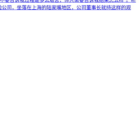
不要告诉我过程是多么艰苦，你只需要告诉我结果怎么样”。听
险公司，坐落在上海的陆家嘴地区，公司董事长就持这样的观