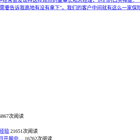
中经常会发现持这样观点的董事长和总经理，他们的口头禅是：“
只需要告诉我高地有没有拿下”。我们的客户中间就有这么一家保
6867次阅读
经验
21651次阅读
目开展中…
16762次阅读