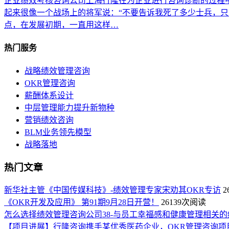
企业绩效考核咨询公司上海行隆在为企业进行咨询诊断的过程
起来很像一个战场上的将军说：“不要告诉我死了多少士兵，
点，在发展初期，一直用这样…
热门服务
战略绩效管理咨询
OKR管理咨询
薪酬体系设计
中层管理能力提升新物种
营销绩效咨询
BLM业务领先模型
战略落地
热门文章
新华社主管《中国传媒科技》-绩效管理专家宋劝其OKR专访
2
《OKR开发及应用》 第91期9月28日开营！
26139次阅读
怎么选择绩效管理咨询公司38-与员工幸福感和健康管理相关的
【项目进展】行隆咨询携手某优秀医药企业，OKR管理咨询项