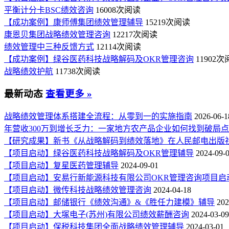
平衡计分卡BSC绩效咨询
16008次阅读
【成功案例】康师傅集团绩效管理辅导
15219次阅读
康恩贝集团战略绩效管理咨询
12217次阅读
绩效管理中三种反馈方式
12114次阅读
【成功案例】绿谷医药科技战略解码及OKR管理咨询
11902
战略绩效护航
11738次阅读
最新动态
查看更多 »
战略绩效管理体系搭建全流程：从零到一的实施指南
2026-06-1
年营收300万到增长乏力：一家地方农产品企业如何找到破局
【研究成果】新书《从战略解码到绩效落地》在人民邮电出版
【项目启动】绿谷医药科技战略解码及OKR管理辅导
2024-09-
【项目启动】复星医药管理辅导
2024-09-01
【项目启动】安易行新能源科技有限公司OKR管理咨询项目启
【项目启动】微传科技战略绩效管理咨询
2024-04-18
【项目启动】邮储银行《绩效沟通》&《胜任力建模》辅导
202
【项目启动】大塚电子(苏州)有限公司绩效薪酬咨询
2024-03-09
【项目启动】保税科技集团全面战略绩效管理辅导
2024-03-01