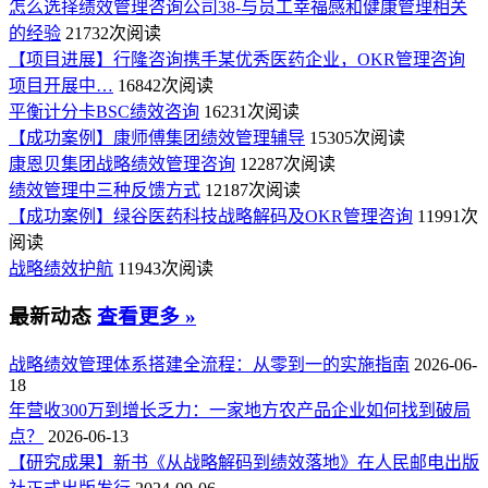
怎么选择绩效管理咨询公司38-与员工幸福感和健康管理相关
的经验
21732次阅读
【项目进展】行隆咨询携手某优秀医药企业，OKR管理咨询
项目开展中…
16842次阅读
平衡计分卡BSC绩效咨询
16231次阅读
【成功案例】康师傅集团绩效管理辅导
15305次阅读
康恩贝集团战略绩效管理咨询
12287次阅读
绩效管理中三种反馈方式
12187次阅读
【成功案例】绿谷医药科技战略解码及OKR管理咨询
11991次
阅读
战略绩效护航
11943次阅读
最新动态
查看更多 »
战略绩效管理体系搭建全流程：从零到一的实施指南
2026-06-
18
年营收300万到增长乏力：一家地方农产品企业如何找到破局
点？
2026-06-13
【研究成果】新书《从战略解码到绩效落地》在人民邮电出版