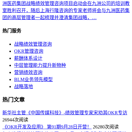
洲医药集团战略绩效管理咨询项目启动会在九洲公司的培训教
室胜利召开，随后上海行隆咨询的专家老师将会与九洲医药集
团的高层管理者一起梳理并澄清集团战略，…
热门服务
战略绩效管理咨询
OKR管理咨询
薪酬体系设计
中层管理能力提升新物种
营销绩效咨询
BLM业务领先模型
战略落地
热门文章
新华社主管《中国传媒科技》-绩效管理专家宋劝其OKR专访
26944次阅读
《OKR开发及应用》 第91期9月28日开营！
26280次阅读