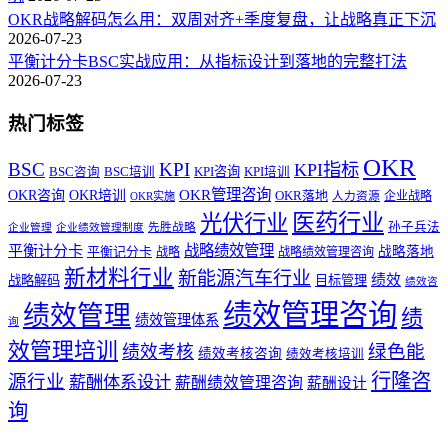
OKR战略解码怎么用：双周对齐+季度复盘，让战略真正下沉
2026-07-23
平衡计分卡BSC实战应用：从指标设计到落地的完整打法
2026-07-23
热门标签
OKR
BSC
KPI
KPI指标
KPI咨询
BSC咨询
BSC培训
KPI培训
OKR管理咨询
OKR咨询
OKR培训
OKR落地
企业战略
OKR实施
人力资源
医药行业
光伏行业
孙子兵法
先胜战略
企业管理
企业绩效管理制度
战略绩效管理
平衡计分卡
平衡记分卡
战略落地
战略
战略绩效管理咨询
新材料行业
新能源汽车行业
绩效
战略解码
目标管理
绩效咨
绩效管理咨询
绩效管理
绩
绩效管理体系
询
效管理培训
绿色能
绩效考核
绩效考核咨询
绩效考核培训
行隆咨
源行业
薪酬体系设计
薪酬绩效管理咨询
薪酬设计
询