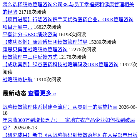
怎么选择绩效管理咨询公司38-与员工幸福感和健康管理相关
的经验
21718次阅读
【项目进展】行隆咨询携手某优秀医药企业，OKR管理咨询
项目开展中…
16827次阅读
平衡计分卡BSC绩效咨询
16198次阅读
【成功案例】康师傅集团绩效管理辅导
15289次阅读
康恩贝集团战略绩效管理咨询
12276次阅读
绩效管理中三种反馈方式
12178次阅读
【成功案例】绿谷医药科技战略解码及OKR管理咨询
11977次
阅读
战略绩效护航
11910次阅读
最新动态
查看更多 »
战略绩效管理体系搭建全流程：从零到一的实施指南
2026-06-
18
年营收300万到增长乏力：一家地方农产品企业如何找到破局
点？
2026-06-13
【研究成果】新书《从战略解码到绩效落地》在人民邮电出版