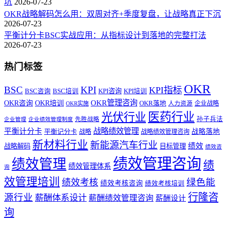
坑
2026-07-23
OKR战略解码怎么用：双周对齐+季度复盘，让战略真正下沉
2026-07-23
平衡计分卡BSC实战应用：从指标设计到落地的完整打法
2026-07-23
热门标签
OKR
BSC
KPI
KPI指标
KPI咨询
BSC咨询
BSC培训
KPI培训
OKR管理咨询
OKR咨询
OKR培训
OKR落地
企业战略
OKR实施
人力资源
医药行业
光伏行业
孙子兵法
先胜战略
企业管理
企业绩效管理制度
战略绩效管理
平衡计分卡
平衡记分卡
战略落地
战略
战略绩效管理咨询
新材料行业
新能源汽车行业
绩效
战略解码
目标管理
绩效咨
绩效管理咨询
绩效管理
绩
绩效管理体系
询
效管理培训
绿色能
绩效考核
绩效考核咨询
绩效考核培训
行隆咨
源行业
薪酬体系设计
薪酬绩效管理咨询
薪酬设计
询