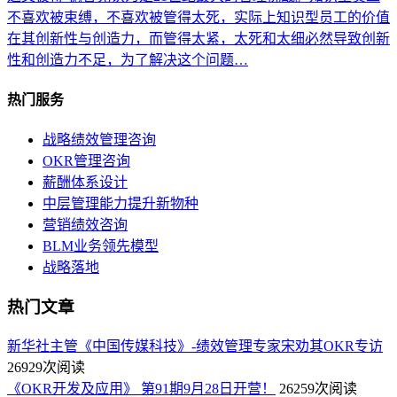
不喜欢被束缚，不喜欢被管得太死，实际上知识型员工的价值
在其创新性与创造力，而管得太紧，太死和太细必然导致创新
性和创造力不足，为了解决这个问题…
热门服务
战略绩效管理咨询
OKR管理咨询
薪酬体系设计
中层管理能力提升新物种
营销绩效咨询
BLM业务领先模型
战略落地
热门文章
新华社主管《中国传媒科技》-绩效管理专家宋劝其OKR专访
26929次阅读
《OKR开发及应用》 第91期9月28日开营！
26259次阅读