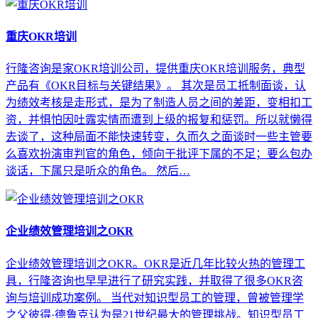
重庆OKR培训
行隆咨询是家OKR培训公司，提供重庆OKR培训服务，典型
产品有《OKR目标与关键结果》。 其次是员工抵制面谈，认
为绩效考核是走形式，是为了制造人员之间的差距，变相扣工
资，并惧怕因吐露实情而遭到上级的报复和惩罚。所以就懒得
去谈了，这种局面不能快速转变，久而久之面谈时一些主管要
么喜欢扮演审判官的角色，倾向于批评下属的不足；要么包办
谈话，下属只是听众的角色。 然后…
企业绩效管理培训之OKR
企业绩效管理培训之OKR。OKR是近几年比较火热的管理工
具，行隆咨询也早早进行了研究实践，并取得了很多OKR咨
询与培训成功案例。 当代对知识型员工的管理，曾被管理学
之父彼得·德鲁克认为是21世纪最大的管理挑战。知识型员工