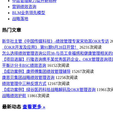
中层管理能力提升新物种
营销绩效咨询
BLM业务领先模型
战略落地
热门文章
新华社主管《中国传媒科技》-绩效管理专家宋劝其OKR专访
2
《OKR开发及应用》 第91期9月28日开营！
26231次阅读
怎么选择绩效管理咨询公司38-与员工幸福感和健康管理相关的
【项目进展】行隆咨询携手某优秀医药企业，OKR管理咨询项
平衡计分卡BSC绩效咨询
16152次阅读
【成功案例】康师傅集团绩效管理辅导
15267次阅读
康恩贝集团战略绩效管理咨询
12258次阅读
绩效管理中三种反馈方式
12167次阅读
【成功案例】绿谷医药科技战略解码及OKR管理咨询
11961
战略绩效护航
11861次阅读
最新动态
查看更多 »