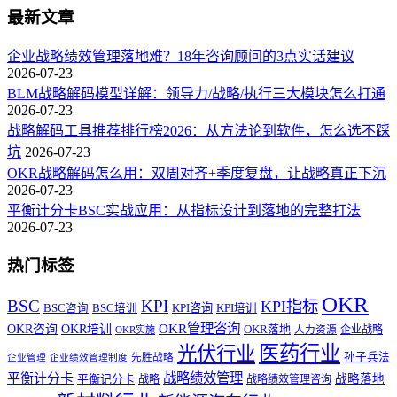
最新文章
企业战略绩效管理落地难？18年咨询顾问的3点实话建议
2026-07-23
BLM战略解码模型详解：领导力/战略/执行三大模块怎么打通
2026-07-23
战略解码工具推荐排行榜2026：从方法论到软件，怎么选不踩
坑
2026-07-23
OKR战略解码怎么用：双周对齐+季度复盘，让战略真正下沉
2026-07-23
平衡计分卡BSC实战应用：从指标设计到落地的完整打法
2026-07-23
热门标签
OKR
BSC
KPI
KPI指标
KPI咨询
BSC咨询
BSC培训
KPI培训
OKR管理咨询
OKR咨询
OKR培训
OKR落地
企业战略
OKR实施
人力资源
医药行业
光伏行业
孙子兵法
先胜战略
企业管理
企业绩效管理制度
战略绩效管理
平衡计分卡
平衡记分卡
战略落地
战略
战略绩效管理咨询