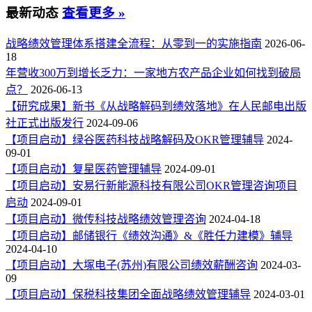
最新动态
查看更多 »
战略绩效管理体系搭建全流程：从零到一的实施指南
2026-06-
18
年营收300万到增长乏力：一家地方农产品企业如何找到破局
点？
2026-06-13
【研究成果】新书《从战略解码到绩效落地》在人民邮电出版
社正式出版发行
2024-09-06
【项目启动】绿谷医药科技战略解码及OKR管理辅导
2024-
09-01
【项目启动】复星医药管理辅导
2024-09-01
【项目启动】安易行新能源科技有限公司OKR管理咨询项目
启动
2024-09-01
【项目启动】微传科技战略绩效管理咨询
2024-04-18
【项目启动】邮储银行《绩效沟通》&《胜任力建模》辅导
2024-04-10
【项目启动】大塚电子(苏州)有限公司绩效薪酬咨询
2024-03-
09
【项目启动】保税科技集团全面战略绩效管理辅导
2024-03-01