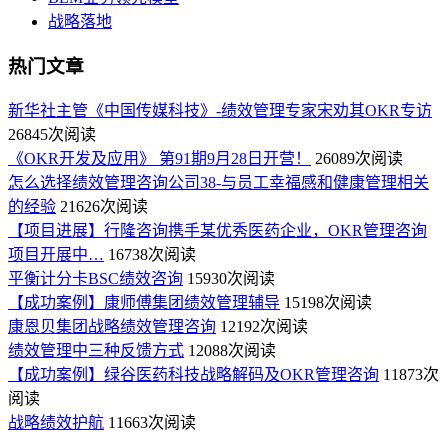
战略落地
热门文章
新华社主管《中国传媒科技》-绩效管理专家宋劝其OKR专访
26845次阅读
《OKR开发及应用》 第91期9月28日开营！
26089次阅读
怎么选择绩效管理咨询公司38-与员工幸福感和健康管理相关
的经验
21626次阅读
【项目进展】行隆咨询携手某优秀医药企业，OKR管理咨询
项目开展中…
16738次阅读
平衡计分卡BSC绩效咨询
15930次阅读
【成功案例】康师傅集团绩效管理辅导
15198次阅读
康恩贝集团战略绩效管理咨询
12192次阅读
绩效管理中三种反馈方式
12088次阅读
【成功案例】绿谷医药科技战略解码及OKR管理咨询
11873次
阅读
战略绩效护航
11663次阅读