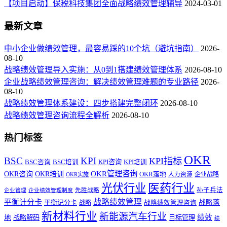
【项目启动】保税科技集团全面战略绩效管理辅导
2024-03-01
最新文章
中小企业做绩效管理，最容易踩的10个坑（避坑指南）
2026-
08-10
战略绩效管理导入实施：从0到1搭建绩效管理体系
2026-08-10
企业战略绩效管理咨询：解决绩效管理难题的专业路径
2026-
08-10
战略绩效管理体系建设：四步搭建完整闭环
2026-08-10
战略绩效管理咨询流程全解析
2026-08-10
热门标签
OKR
BSC
KPI
KPI指标
KPI咨询
BSC咨询
BSC培训
KPI培训
OKR管理咨询
OKR咨询
OKR培训
OKR落地
企业战略
OKR实施
人力资源
医药行业
光伏行业
孙子兵法
先胜战略
企业管理
企业绩效管理制度
战略绩效管理
平衡计分卡
平衡记分卡
战略落
战略
战略绩效管理咨询
新材料行业
新能源汽车行业
绩效
地
战略解码
目标管理
绩