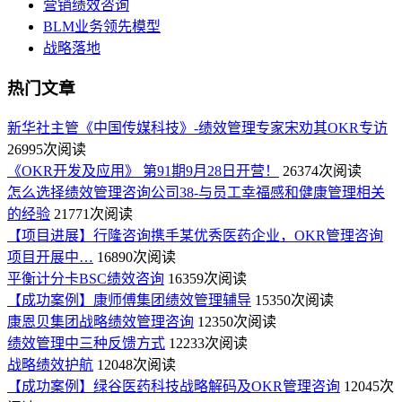
营销绩效咨询
BLM业务领先模型
战略落地
热门文章
新华社主管《中国传媒科技》-绩效管理专家宋劝其OKR专访
26995次阅读
《OKR开发及应用》 第91期9月28日开营！
26374次阅读
怎么选择绩效管理咨询公司38-与员工幸福感和健康管理相关
的经验
21771次阅读
【项目进展】行隆咨询携手某优秀医药企业，OKR管理咨询
项目开展中…
16890次阅读
平衡计分卡BSC绩效咨询
16359次阅读
【成功案例】康师傅集团绩效管理辅导
15350次阅读
康恩贝集团战略绩效管理咨询
12350次阅读
绩效管理中三种反馈方式
12233次阅读
战略绩效护航
12048次阅读
【成功案例】绿谷医药科技战略解码及OKR管理咨询
12045次