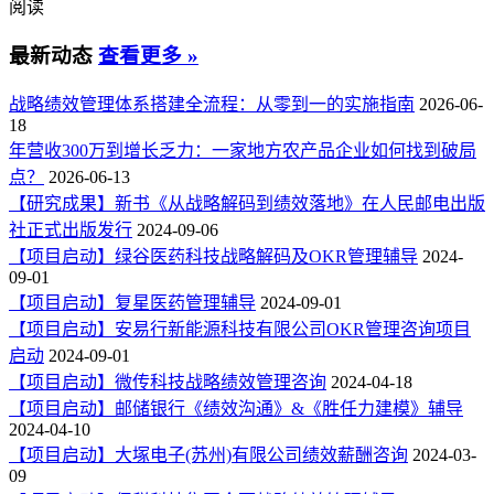
阅读
最新动态
查看更多 »
战略绩效管理体系搭建全流程：从零到一的实施指南
2026-06-
18
年营收300万到增长乏力：一家地方农产品企业如何找到破局
点？
2026-06-13
【研究成果】新书《从战略解码到绩效落地》在人民邮电出版
社正式出版发行
2024-09-06
【项目启动】绿谷医药科技战略解码及OKR管理辅导
2024-
09-01
【项目启动】复星医药管理辅导
2024-09-01
【项目启动】安易行新能源科技有限公司OKR管理咨询项目
启动
2024-09-01
【项目启动】微传科技战略绩效管理咨询
2024-04-18
【项目启动】邮储银行《绩效沟通》&《胜任力建模》辅导
2024-04-10
【项目启动】大塚电子(苏州)有限公司绩效薪酬咨询
2024-03-
09