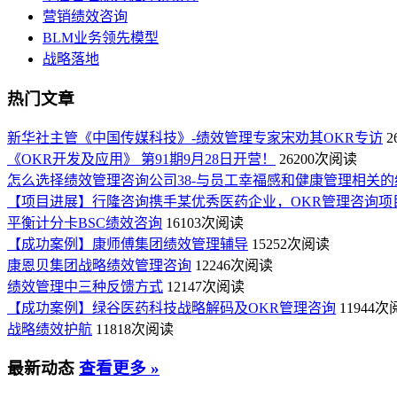
营销绩效咨询
BLM业务领先模型
战略落地
热门文章
新华社主管《中国传媒科技》-绩效管理专家宋劝其OKR专访
2
《OKR开发及应用》 第91期9月28日开营！
26200次阅读
怎么选择绩效管理咨询公司38-与员工幸福感和健康管理相关的
【项目进展】行隆咨询携手某优秀医药企业，OKR管理咨询项
平衡计分卡BSC绩效咨询
16103次阅读
【成功案例】康师傅集团绩效管理辅导
15252次阅读
康恩贝集团战略绩效管理咨询
12246次阅读
绩效管理中三种反馈方式
12147次阅读
【成功案例】绿谷医药科技战略解码及OKR管理咨询
11944
战略绩效护航
11818次阅读
最新动态
查看更多 »