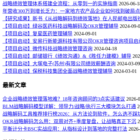
战略绩效管理体系搭建全流程：从零到一的实施指南
2026-06-1
年营收300万到增长乏力：一家地方农产品企业如何找到破局
【研究成果】新书《从战略解码到绩效落地》在人民邮电出版
【项目启动】绿谷医药科技战略解码及OKR管理辅导
2024-09-
【项目启动】复星医药管理辅导
2024-09-01
【项目启动】安易行新能源科技有限公司OKR管理咨询项目启
【项目启动】微传科技战略绩效管理咨询
2024-04-18
【项目启动】邮储银行《绩效沟通》&《胜任力建模》辅导
202
【项目启动】大塚电子(苏州)有限公司绩效薪酬咨询
2024-03-09
【项目启动】保税科技集团全面战略绩效管理辅导
2024-03-01
最新文章
企业战略绩效管理落地难？18年咨询顾问的3点实话建议
2026-
BLM战略解码模型详解：领导力/战略/执行三大模块怎么打通
2
战略解码工具推荐排行榜2026：从方法论到软件，怎么选不踩
OKR战略解码怎么用：双周对齐+季度复盘，让战略真正下沉
2
平衡计分卡BSC实战应用：从指标设计到落地的完整打法
2026-