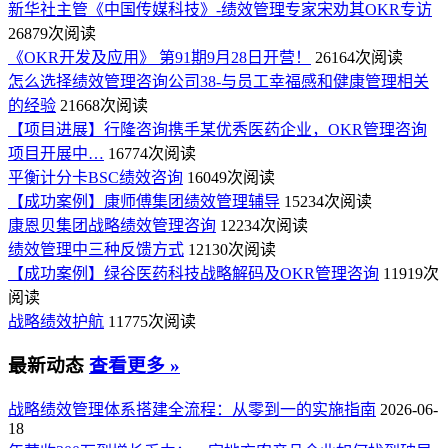
新华社主管《中国传媒科技》-绩效管理专家宋劝其OKR专访
26879次阅读
《OKR开发及应用》 第91期9月28日开营！
26164次阅读
怎么选择绩效管理咨询公司38-与员工幸福感和健康管理相关
的经验
21668次阅读
【项目进展】行隆咨询携手某优秀医药企业，OKR管理咨询
项目开展中…
16774次阅读
平衡计分卡BSC绩效咨询
16049次阅读
【成功案例】康师傅集团绩效管理辅导
15234次阅读
康恩贝集团战略绩效管理咨询
12234次阅读
绩效管理中三种反馈方式
12130次阅读
【成功案例】绿谷医药科技战略解码及OKR管理咨询
11919次
阅读
战略绩效护航
11775次阅读
最新动态
查看更多 »
战略绩效管理体系搭建全流程：从零到一的实施指南
2026-06-
18