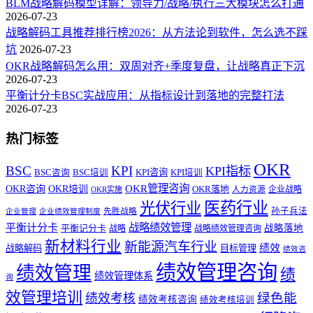
BLM战略解码模型详解：领导力/战略/执行三大模块怎么打通
2026-07-23
战略解码工具推荐排行榜2026：从方法论到软件，怎么选不踩
坑
2026-07-23
OKR战略解码怎么用：双周对齐+季度复盘，让战略真正下沉
2026-07-23
平衡计分卡BSC实战应用：从指标设计到落地的完整打法
2026-07-23
热门标签
OKR
BSC
KPI
KPI指标
KPI咨询
BSC咨询
BSC培训
KPI培训
OKR管理咨询
OKR咨询
OKR培训
OKR落地
企业战略
OKR实施
人力资源
医药行业
光伏行业
孙子兵法
先胜战略
企业管理
企业绩效管理制度
战略绩效管理
平衡计分卡
平衡记分卡
战略落地
战略
战略绩效管理咨询
新材料行业
新能源汽车行业
绩效
战略解码
目标管理
绩效咨
绩效管理咨询
绩效管理
绩
绩效管理体系
询
效管理培训
绿色能
绩效考核
绩效考核咨询
绩效考核培训