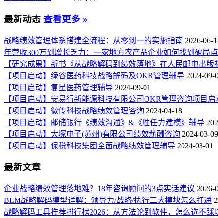
最新动态
查看更多 »
战略绩效管理体系搭建全流程：从零到一的实施指南
2026-06-1
年营收300万到增长乏力：一家地方农产品企业如何找到破局
【研究成果】新书《从战略解码到绩效落地》在人民邮电出版
【项目启动】绿谷医药科技战略解码及OKR管理辅导
2024-09-
【项目启动】复星医药管理辅导
2024-09-01
【项目启动】安易行新能源科技有限公司OKR管理咨询项目启
【项目启动】微传科技战略绩效管理咨询
2024-04-18
【项目启动】邮储银行《绩效沟通》&《胜任力建模》辅导
202
【项目启动】大塚电子(苏州)有限公司绩效薪酬咨询
2024-03-09
【项目启动】保税科技集团全面战略绩效管理辅导
2024-03-01
最新文章
企业战略绩效管理落地难？18年咨询顾问的3点实话建议
2026-
BLM战略解码模型详解：领导力/战略/执行三大模块怎么打通
2
战略解码工具推荐排行榜2026：从方法论到软件，怎么选不踩