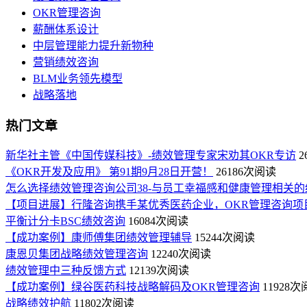
OKR管理咨询
薪酬体系设计
中层管理能力提升新物种
营销绩效咨询
BLM业务领先模型
战略落地
热门文章
新华社主管《中国传媒科技》-绩效管理专家宋劝其OKR专访
2
《OKR开发及应用》 第91期9月28日开营！
26186次阅读
怎么选择绩效管理咨询公司38-与员工幸福感和健康管理相关的
【项目进展】行隆咨询携手某优秀医药企业，OKR管理咨询项
平衡计分卡BSC绩效咨询
16084次阅读
【成功案例】康师傅集团绩效管理辅导
15244次阅读
康恩贝集团战略绩效管理咨询
12240次阅读
绩效管理中三种反馈方式
12139次阅读
【成功案例】绿谷医药科技战略解码及OKR管理咨询
11928
战略绩效护航
11802次阅读