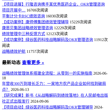
【项目进展】行隆咨询携手某优秀医药企业，OKR管理咨询
项目开展中…
16769次阅读
平衡计分卡BSC绩效咨询
16030次阅读
【成功案例】康师傅集团绩效管理辅导
15229次阅读
康恩贝集团战略绩效管理咨询
12229次阅读
绩效管理中三种反馈方式
12123次阅读
【成功案例】绿谷医药科技战略解码及OKR管理咨询
11912次
阅读
战略绩效护航
11757次阅读
最新动态
查看更多 »
战略绩效管理体系搭建全流程：从零到一的实施指南
2026-06-
18
年营收300万到增长乏力：一家地方农产品企业如何找到破局
点？
2026-06-13
【研究成果】新书《从战略解码到绩效落地》在人民邮电出版
社正式出版发行
2024-09-06
【项目启动】绿谷医药科技战略解码及OKR管理辅导
2024-