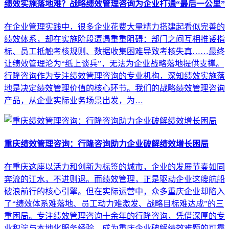
绩效实施落地难？战略绩效管理咨询为企业打通“最后一公里”
在企业管理实践中，很多企业花费大量精力搭建起看似完善的
绩效体系，却在实施阶段遭遇重重阻碍：部门之间互相推诿指
标、员工抵触考核规则、数据收集困难导致考核失真……最终
让绩效管理沦为“纸上谈兵”，无法为企业战略落地提供支撑。
行隆咨询作为专注绩效管理咨询的专业机构，深知绩效实施落
地是决定绩效管理价值的核心环节。我们的战略绩效管理咨询
产品，从企业实际业务场景出发，为…
重庆绩效管理咨询：行隆咨询助力企业破解绩效增长困局
在重庆这座以活力和创新为标签的城市，企业的发展节奏如同
奔流的江水，不进则退。而绩效管理，正是驱动企业这艘航船
破浪前行的核心引擎。但在实际运营中，众多重庆企业却陷入
了“绩效体系难落地、员工动力难激发、战略目标难达成”的三
重困局。专注绩效管理咨询十余年的行隆咨询，凭借深厚的专
业积淀与本地化服务经验，成为重庆企业破解绩效难题的可靠