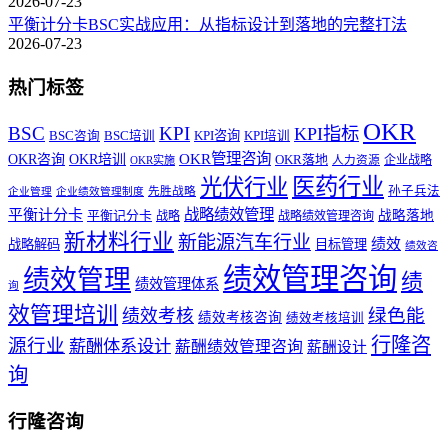
2026-07-23
平衡计分卡BSC实战应用：从指标设计到落地的完整打法
2026-07-23
热门标签
OKR
BSC
KPI
KPI指标
KPI咨询
BSC咨询
BSC培训
KPI培训
OKR管理咨询
OKR咨询
OKR培训
OKR落地
企业战略
OKR实施
人力资源
医药行业
光伏行业
孙子兵法
先胜战略
企业管理
企业绩效管理制度
战略绩效管理
平衡计分卡
平衡记分卡
战略落地
战略
战略绩效管理咨询
新材料行业
新能源汽车行业
绩效
战略解码
目标管理
绩效咨
绩效管理咨询
绩效管理
绩
绩效管理体系
询
效管理培训
绿色能
绩效考核
绩效考核咨询
绩效考核培训
行隆咨
源行业
薪酬体系设计
薪酬绩效管理咨询
薪酬设计
询
行隆咨询