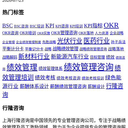
2026-07-23
热门标签
OKR
BSC
KPI
KPI指标
KPI咨询
BSC咨询
BSC培训
KPI培训
OKR管理咨询
OKR咨询
OKR培训
OKR落地
企业战略
OKR实施
人力资源
医药行业
光伏行业
孙子兵法
先胜战略
企业管理
企业绩效管理制度
战略绩效管理
平衡计分卡
平衡记分卡
战略落地
战略
战略绩效管理咨询
新材料行业
新能源汽车行业
绩效
战略解码
目标管理
绩效咨
绩效管理咨询
绩效管理
绩
绩效管理体系
询
效管理培训
绿色能
绩效考核
绩效考核咨询
绩效考核培训
行隆咨
源行业
薪酬体系设计
薪酬绩效管理咨询
薪酬设计
询
行隆咨询
上海行隆咨询是中国领先的专业管理咨询公司，专注于战略绩
效管理及员工激励领域，致力于为企业提供专业的管理咨询服