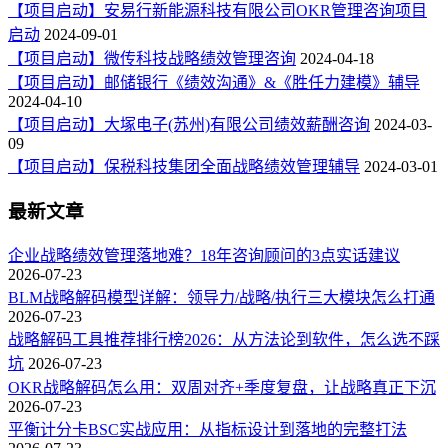
【项目启动】安易行新能源科技有限公司OKR管理咨询项目
启动
2024-09-01
【项目启动】微传科技战略绩效管理咨询
2024-04-18
【项目启动】邮储银行《绩效沟通》&《胜任力建模》辅导
2024-04-10
【项目启动】大塚电子(苏州)有限公司绩效薪酬咨询
2024-03-
09
【项目启动】保税科技集团全面战略绩效管理辅导
2024-03-01
最新文章
企业战略绩效管理落地难？18年咨询顾问的3点实话建议
2026-07-23
BLM战略解码模型详解：领导力/战略/执行三大模块怎么打通
2026-07-23
战略解码工具推荐排行榜2026：从方法论到软件，怎么选不踩
坑
2026-07-23
OKR战略解码怎么用：双周对齐+季度复盘，让战略真正下沉
2026-07-23
平衡计分卡BSC实战应用：从指标设计到落地的完整打法