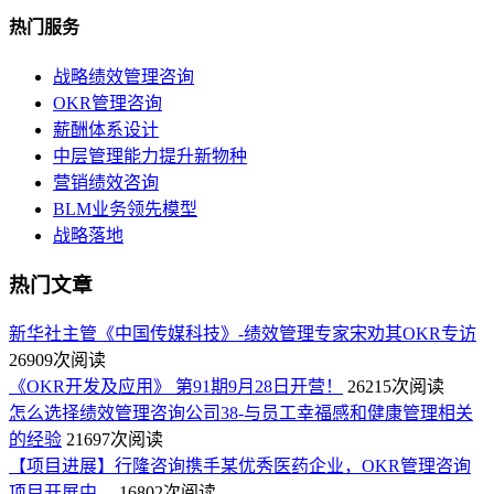
热门服务
战略绩效管理咨询
OKR管理咨询
薪酬体系设计
中层管理能力提升新物种
营销绩效咨询
BLM业务领先模型
战略落地
热门文章
新华社主管《中国传媒科技》-绩效管理专家宋劝其OKR专访
26909次阅读
《OKR开发及应用》 第91期9月28日开营！
26215次阅读
怎么选择绩效管理咨询公司38-与员工幸福感和健康管理相关
的经验
21697次阅读
【项目进展】行隆咨询携手某优秀医药企业，OKR管理咨询
项目开展中…
16802次阅读