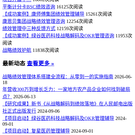
平衡计分卡BSC绩效咨询
16125次阅读
【成功案例】康师傅集团绩效管理辅导
15261次阅读
康恩贝集团战略绩效管理咨询
12254次阅读
绩效管理中三种反馈方式
12159次阅读
【成功案例】绿谷医药科技战略解码及OKR管理咨询
11953次
阅读
战略绩效护航
11838次阅读
最新动态
查看更多 »
战略绩效管理体系搭建全流程：从零到一的实施指南
2026-06-
18
年营收300万到增长乏力：一家地方农产品企业如何找到破局
点？
2026-06-13
【研究成果】新书《从战略解码到绩效落地》在人民邮电出版
社正式出版发行
2024-09-06
【项目启动】绿谷医药科技战略解码及OKR管理辅导
2024-
09-01
【项目启动】复星医药管理辅导
2024-09-01