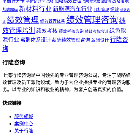
战略绩效管理
平衡计分卡
平衡记分卡
战略落地
战略
战略绩效管理咨询
新材料行业
新能源汽车行业
绩效
战略解码
目标管理
绩效咨
绩效管理咨询
绩效管理
绩
绩效管理体系
询
效管理培训
绿色能
绩效考核
绩效考核咨询
绩效考核培训
行隆咨
源行业
薪酬体系设计
薪酬绩效管理咨询
薪酬设计
询
行隆咨询
上海行隆咨询是中国领先的专业管理咨询公司，专注于战略绩
效管理及员工激励领域，致力于为企业提供专业的管理咨询服
务。以专业的知识和敬业的精神，为客户创造真实的价值。
快速链接
服务领域
案例中心
关于行隆