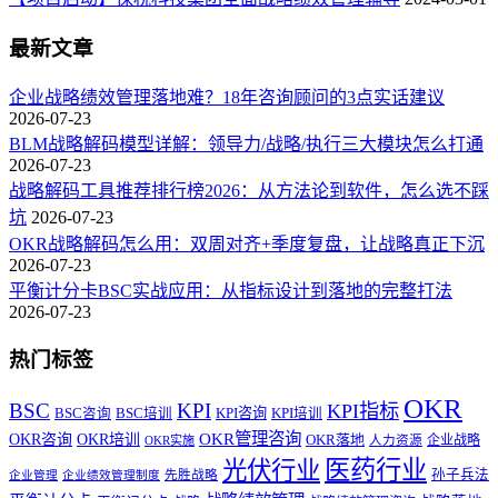
最新文章
企业战略绩效管理落地难？18年咨询顾问的3点实话建议
2026-07-23
BLM战略解码模型详解：领导力/战略/执行三大模块怎么打通
2026-07-23
战略解码工具推荐排行榜2026：从方法论到软件，怎么选不踩
坑
2026-07-23
OKR战略解码怎么用：双周对齐+季度复盘，让战略真正下沉
2026-07-23
平衡计分卡BSC实战应用：从指标设计到落地的完整打法
2026-07-23
热门标签
OKR
BSC
KPI
KPI指标
KPI咨询
BSC咨询
BSC培训
KPI培训
OKR管理咨询
OKR咨询
OKR培训
OKR落地
企业战略
OKR实施
人力资源
医药行业
光伏行业
孙子兵法
先胜战略
企业管理
企业绩效管理制度