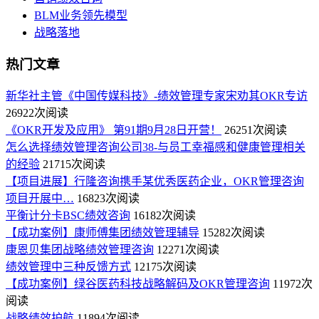
BLM业务领先模型
战略落地
热门文章
新华社主管《中国传媒科技》-绩效管理专家宋劝其OKR专访
26922次阅读
《OKR开发及应用》 第91期9月28日开营！
26251次阅读
怎么选择绩效管理咨询公司38-与员工幸福感和健康管理相关
的经验
21715次阅读
【项目进展】行隆咨询携手某优秀医药企业，OKR管理咨询
项目开展中…
16823次阅读
平衡计分卡BSC绩效咨询
16182次阅读
【成功案例】康师傅集团绩效管理辅导
15282次阅读
康恩贝集团战略绩效管理咨询
12271次阅读
绩效管理中三种反馈方式
12175次阅读
【成功案例】绿谷医药科技战略解码及OKR管理咨询
11972次
阅读
战略绩效护航
11894次阅读