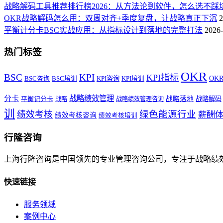
战略解码工具推荐排行榜2026：从方法论到软件，怎么选不踩
OKR战略解码怎么用：双周对齐+季度复盘，让战略真正下沉
2
平衡计分卡BSC实战应用：从指标设计到落地的完整打法
2026-
热门标签
OKR
BSC
KPI
KPI指标
KPI咨询
OK
BSC咨询
BSC培训
KPI培训
战略绩效管理
分卡
平衡记分卡
战略落地
战略解码
战略
战略绩效管理咨询
训
绿色能源行业
绩效考核
薪酬
绩效考核咨询
绩效考核培训
行隆咨询
上海行隆咨询是中国领先的专业管理咨询公司，专注于战略绩
快速链接
服务领域
案例中心