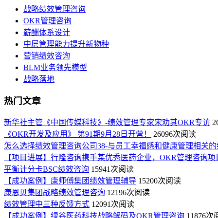
战略绩效管理咨询
OKR管理咨询
薪酬体系设计
中层管理能力提升新物种
营销绩效咨询
BLM业务领先模型
战略落地
热门文章
新华社主管《中国传媒科技》-绩效管理专家宋劝其OKR专访
2
《OKR开发及应用》 第91期9月28日开营！
26096次阅读
怎么选择绩效管理咨询公司38-与员工幸福感和健康管理相关的
【项目进展】行隆咨询携手某优秀医药企业，OKR管理咨询项
平衡计分卡BSC绩效咨询
15941次阅读
【成功案例】康师傅集团绩效管理辅导
15200次阅读
康恩贝集团战略绩效管理咨询
12196次阅读
绩效管理中三种反馈方式
12091次阅读
【成功案例】绿谷医药科技战略解码及OKR管理咨询
11876