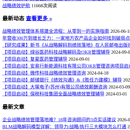
战略绩效护航
11668次阅读
最新动态
查看更多 »
战略绩效管理体系搭建全流程：从零到一的实施指南
2026-06-1
年营收300万到增长乏力：一家地方农产品企业如何找到破局
【研究成果】新书《从战略解码到绩效落地》在人民邮电出版
【项目启动】绿谷医药科技战略解码及OKR管理辅导
2024-09-
【项目启动】复星医药管理辅导
2024-09-01
【项目启动】安易行新能源科技有限公司OKR管理咨询项目启
【项目启动】微传科技战略绩效管理咨询
2024-04-18
【项目启动】邮储银行《绩效沟通》&《胜任力建模》辅导
202
【项目启动】大塚电子(苏州)有限公司绩效薪酬咨询
2024-03-09
【项目启动】保税科技集团全面战略绩效管理辅导
2024-03-01
最新文章
企业战略绩效管理落地难？18年咨询顾问的3点实话建议
2026-
BLM战略解码模型详解：领导力/战略/执行三大模块怎么打通
2