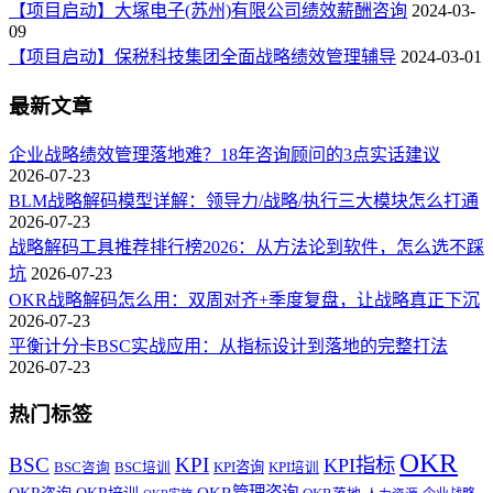
【项目启动】大塚电子(苏州)有限公司绩效薪酬咨询
2024-03-
09
【项目启动】保税科技集团全面战略绩效管理辅导
2024-03-01
最新文章
企业战略绩效管理落地难？18年咨询顾问的3点实话建议
2026-07-23
BLM战略解码模型详解：领导力/战略/执行三大模块怎么打通
2026-07-23
战略解码工具推荐排行榜2026：从方法论到软件，怎么选不踩
坑
2026-07-23
OKR战略解码怎么用：双周对齐+季度复盘，让战略真正下沉
2026-07-23
平衡计分卡BSC实战应用：从指标设计到落地的完整打法
2026-07-23
热门标签
OKR
BSC
KPI
KPI指标
KPI咨询
BSC咨询
BSC培训
KPI培训
OKR管理咨询