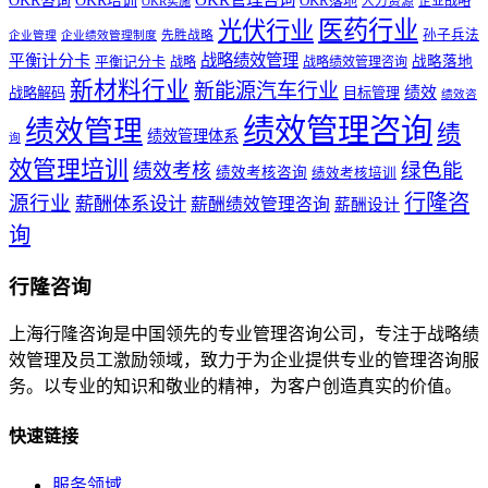
OKR咨询
OKR培训
OKR落地
企业战略
OKR实施
人力资源
医药行业
光伏行业
孙子兵法
先胜战略
企业管理
企业绩效管理制度
战略绩效管理
平衡计分卡
平衡记分卡
战略落地
战略
战略绩效管理咨询
新材料行业
新能源汽车行业
绩效
战略解码
目标管理
绩效咨
绩效管理咨询
绩效管理
绩
绩效管理体系
询
效管理培训
绿色能
绩效考核
绩效考核咨询
绩效考核培训
行隆咨
源行业
薪酬体系设计
薪酬绩效管理咨询
薪酬设计
询
行隆咨询
上海行隆咨询是中国领先的专业管理咨询公司，专注于战略绩
效管理及员工激励领域，致力于为企业提供专业的管理咨询服
务。以专业的知识和敬业的精神，为客户创造真实的价值。
快速链接
服务领域