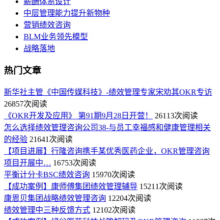
薪酬体系设计
中层管理能力提升新物种
营销绩效咨询
BLM业务领先模型
战略落地
热门文章
新华社主管《中国传媒科技》-绩效管理专家宋劝其OKR专访
26857次阅读
《OKR开发及应用》 第91期9月28日开营！
26113次阅读
怎么选择绩效管理咨询公司38-与员工幸福感和健康管理相关
的经验
21641次阅读
【项目进展】行隆咨询携手某优秀医药企业，OKR管理咨询
项目开展中…
16753次阅读
平衡计分卡BSC绩效咨询
15970次阅读
【成功案例】康师傅集团绩效管理辅导
15211次阅读
康恩贝集团战略绩效管理咨询
12204次阅读
绩效管理中三种反馈方式
12102次阅读