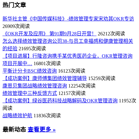
热门文章
新华社主管《中国传媒科技》-绩效管理专家宋劝其OKR专访
26909次阅读
《OKR开发及应用》 第91期9月28日开营！
26212次阅读
怎么选择绩效管理咨询公司38-与员工幸福感和健康管理相关
的经验
21695次阅读
【项目进展】行隆咨询携手某优秀医药企业，OKR管理咨询
项目开展中…
16801次阅读
平衡计分卡BSC绩效咨询
16123次阅读
【成功案例】康师傅集团绩效管理辅导
15259次阅读
康恩贝集团战略绩效管理咨询
12254次阅读
绩效管理中三种反馈方式
12157次阅读
【成功案例】绿谷医药科技战略解码及OKR管理咨询
11952次
阅读
战略绩效护航
11836次阅读
最新动态
查看更多 »