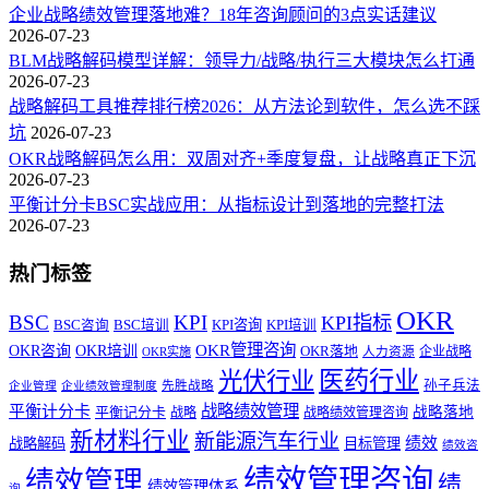
企业战略绩效管理落地难？18年咨询顾问的3点实话建议
2026-07-23
BLM战略解码模型详解：领导力/战略/执行三大模块怎么打通
2026-07-23
战略解码工具推荐排行榜2026：从方法论到软件，怎么选不踩
坑
2026-07-23
OKR战略解码怎么用：双周对齐+季度复盘，让战略真正下沉
2026-07-23
平衡计分卡BSC实战应用：从指标设计到落地的完整打法
2026-07-23
热门标签
OKR
BSC
KPI
KPI指标
KPI咨询
BSC咨询
BSC培训
KPI培训
OKR管理咨询
OKR咨询
OKR培训
OKR落地
企业战略
OKR实施
人力资源
医药行业
光伏行业
孙子兵法
先胜战略
企业管理
企业绩效管理制度
战略绩效管理
平衡计分卡
平衡记分卡
战略落地
战略
战略绩效管理咨询
新材料行业
新能源汽车行业
绩效
战略解码
目标管理
绩效咨
绩效管理咨询
绩效管理
绩
绩效管理体系
询