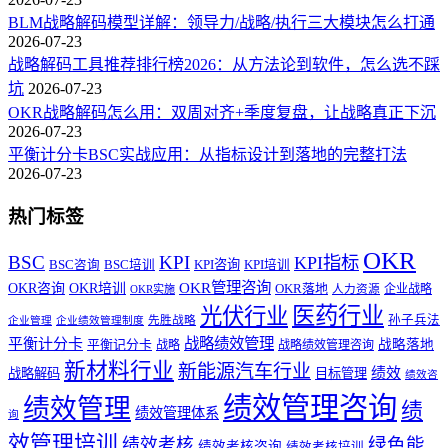
BLM战略解码模型详解：领导力/战略/执行三大模块怎么打通
2026-07-23
战略解码工具推荐排行榜2026：从方法论到软件，怎么选不踩
坑
2026-07-23
OKR战略解码怎么用：双周对齐+季度复盘，让战略真正下沉
2026-07-23
平衡计分卡BSC实战应用：从指标设计到落地的完整打法
2026-07-23
热门标签
OKR
BSC
KPI
KPI指标
KPI咨询
BSC咨询
BSC培训
KPI培训
OKR管理咨询
OKR咨询
OKR培训
OKR落地
企业战略
OKR实施
人力资源
医药行业
光伏行业
孙子兵法
先胜战略
企业管理
企业绩效管理制度
战略绩效管理
平衡计分卡
平衡记分卡
战略落地
战略
战略绩效管理咨询
新材料行业
新能源汽车行业
绩效
战略解码
目标管理
绩效咨
绩效管理咨询
绩效管理
绩
绩效管理体系
询
效管理培训
绿色能
绩效考核
绩效考核咨询
绩效考核培训