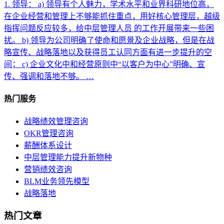
1. 领导： a) 领导有个人魅力，学术水平和业界科研地位高，
在企业经营和管理上不够能抓住重点，用好核心管理层，越级
指挥问题反应较多，给中层管理人员 的工作开展带来一些困
扰。 b) 领导为公司明确了使命和愿景及企业战略，但是在战
略宣传、战略落地以及获得员工认同方面有进一步提升的空
间； c) 企业文化中和经营原则中“以客户为中心”明确、宣
传、强调和落地不够。 …
热门服务
战略绩效管理咨询
OKR管理咨询
薪酬体系设计
中层管理能力提升新物种
营销绩效咨询
BLM业务领先模型
战略落地
热门文章