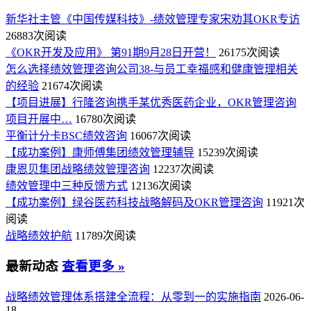
新华社主管《中国传媒科技》-绩效管理专家宋劝其OKR专访
26883次阅读
《OKR开发及应用》 第91期9月28日开营！
26175次阅读
怎么选择绩效管理咨询公司38-与员工幸福感和健康管理相关
的经验
21674次阅读
【项目进展】行隆咨询携手某优秀医药企业，OKR管理咨询
项目开展中…
16780次阅读
平衡计分卡BSC绩效咨询
16067次阅读
【成功案例】康师傅集团绩效管理辅导
15239次阅读
康恩贝集团战略绩效管理咨询
12237次阅读
绩效管理中三种反馈方式
12136次阅读
【成功案例】绿谷医药科技战略解码及OKR管理咨询
11921次
阅读
战略绩效护航
11789次阅读
最新动态
查看更多 »
战略绩效管理体系搭建全流程：从零到一的实施指南
2026-06-
18