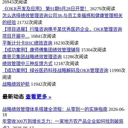
26943次阅读
《OKR开发及应用》 第91期9月28日开营！
26279次阅读
怎么选择绩效管理咨询公司38-与员工幸福感和健康管理相关
的经验
21732次阅读
【项目进展】行隆咨询携手某优秀医药企业，OKR管理咨询
项目开展中…
16841次阅读
平衡计分卡BSC绩效咨询
16230次阅读
【成功案例】康师傅集团绩效管理辅导
15304次阅读
康恩贝集团战略绩效管理咨询
12286次阅读
绩效管理中三种反馈方式
12187次阅读
【成功案例】绿谷医药科技战略解码及OKR管理咨询
11990次
阅读
战略绩效护航
11942次阅读
最新动态
查看更多 »
战略绩效管理体系搭建全流程：从零到一的实施指南
2026-06-
18
年营收300万到增长乏力：一家地方农产品企业如何找到破局