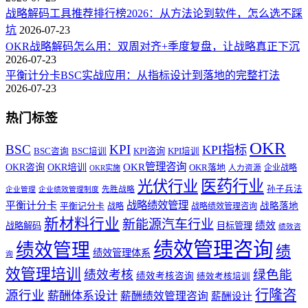
战略解码工具推荐排行榜2026：从方法论到软件，怎么选不踩
坑
2026-07-23
OKR战略解码怎么用：双周对齐+季度复盘，让战略真正下沉
2026-07-23
平衡计分卡BSC实战应用：从指标设计到落地的完整打法
2026-07-23
热门标签
OKR
BSC
KPI
KPI指标
KPI咨询
BSC咨询
BSC培训
KPI培训
OKR管理咨询
OKR咨询
OKR培训
OKR落地
企业战略
OKR实施
人力资源
医药行业
光伏行业
孙子兵法
先胜战略
企业管理
企业绩效管理制度
战略绩效管理
平衡计分卡
平衡记分卡
战略落地
战略
战略绩效管理咨询
新材料行业
新能源汽车行业
绩效
战略解码
目标管理
绩效咨
绩效管理咨询
绩效管理
绩
绩效管理体系
询
效管理培训
绿色能
绩效考核
绩效考核咨询
绩效考核培训
行隆咨
源行业
薪酬体系设计
薪酬绩效管理咨询
薪酬设计