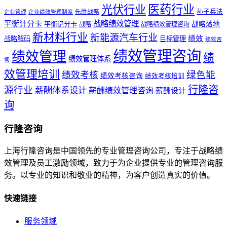
医药行业
光伏行业
孙子兵法
先胜战略
企业管理
企业绩效管理制度
战略绩效管理
平衡计分卡
平衡记分卡
战略落地
战略
战略绩效管理咨询
新材料行业
新能源汽车行业
绩效
战略解码
目标管理
绩效咨
绩效管理咨询
绩效管理
绩
绩效管理体系
询
效管理培训
绿色能
绩效考核
绩效考核咨询
绩效考核培训
行隆咨
源行业
薪酬体系设计
薪酬绩效管理咨询
薪酬设计
询
行隆咨询
上海行隆咨询是中国领先的专业管理咨询公司，专注于战略绩
效管理及员工激励领域，致力于为企业提供专业的管理咨询服
务。以专业的知识和敬业的精神，为客户创造真实的价值。
快速链接
服务领域