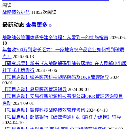
阅读
战略绩效护航
11852次阅读
最新动态
查看更多 »
战略绩效管理体系搭建全流程：从零到一的实施指南
2026-06-
18
年营收300万到增长乏力：一家地方农产品企业如何找到破局
点？
2026-06-13
【研究成果】新书《从战略解码到绩效落地》在人民邮电出版
社正式出版发行
2024-09-06
【项目启动】绿谷医药科技战略解码及OKR管理辅导
2024-
09-01
【项目启动】复星医药管理辅导
2024-09-01
【项目启动】安易行新能源科技有限公司OKR管理咨询项目
启动
2024-09-01
【项目启动】微传科技战略绩效管理咨询
2024-04-18
【项目启动】邮储银行《绩效沟通》&《胜任力建模》辅导
2024-04-10