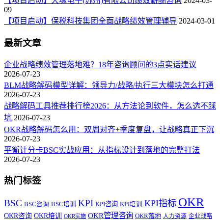
【项目启动】大塚电子(苏州)有限公司绩效薪酬咨询
2024-03-
09
【项目启动】保税科技集团全面战略绩效管理辅导
2024-03-01
最新文章
企业战略绩效管理落地难？18年咨询顾问的3点实话建议
2026-07-23
BLM战略解码模型详解：领导力/战略/执行三大模块怎么打通
2026-07-23
战略解码工具推荐排行榜2026：从方法论到软件，怎么选不踩
坑
2026-07-23
OKR战略解码怎么用：双周对齐+季度复盘，让战略真正下沉
2026-07-23
平衡计分卡BSC实战应用：从指标设计到落地的完整打法
2026-07-23
热门标签
OKR
BSC
KPI
KPI指标
KPI咨询
BSC咨询
BSC培训
KPI培训
OKR管理咨询
OKR咨询
OKR培训
OKR落地
企业战略
OKR实施
人力资源