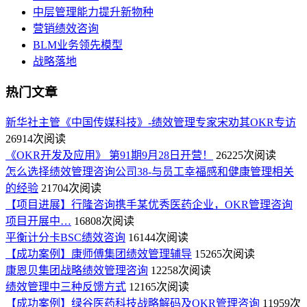
中层管理能力提升新物种
营销绩效咨询
BLM业务领先模型
战略落地
热门文章
新华社主管《中国传媒科技》-绩效管理专家宋劝其OKR专访
26914次阅读
《OKR开发及应用》 第91期9月28日开营！
26225次阅读
怎么选择绩效管理咨询公司38-与员工幸福感和健康管理相关
的经验
21704次阅读
【项目进展】行隆咨询携手某优秀医药企业，OKR管理咨询
项目开展中…
16808次阅读
平衡计分卡BSC绩效咨询
16144次阅读
【成功案例】康师傅集团绩效管理辅导
15265次阅读
康恩贝集团战略绩效管理咨询
12258次阅读
绩效管理中三种反馈方式
12165次阅读
【成功案例】绿谷医药科技战略解码及OKR管理咨询
11959次