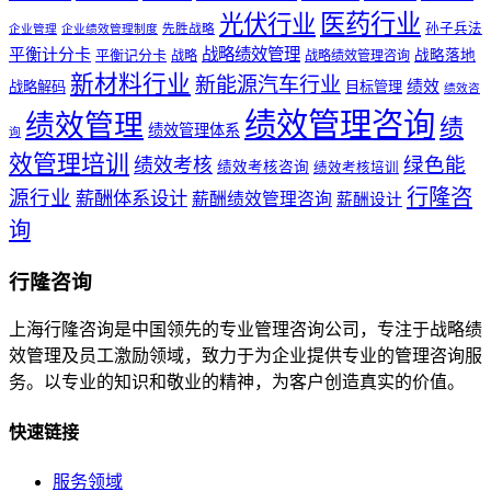
医药行业
光伏行业
孙子兵法
先胜战略
企业管理
企业绩效管理制度
战略绩效管理
平衡计分卡
平衡记分卡
战略落地
战略
战略绩效管理咨询
新材料行业
新能源汽车行业
绩效
战略解码
目标管理
绩效咨
绩效管理咨询
绩效管理
绩
绩效管理体系
询
效管理培训
绿色能
绩效考核
绩效考核咨询
绩效考核培训
行隆咨
源行业
薪酬体系设计
薪酬绩效管理咨询
薪酬设计
询
行隆咨询
上海行隆咨询是中国领先的专业管理咨询公司，专注于战略绩
效管理及员工激励领域，致力于为企业提供专业的管理咨询服
务。以专业的知识和敬业的精神，为客户创造真实的价值。
快速链接
服务领域