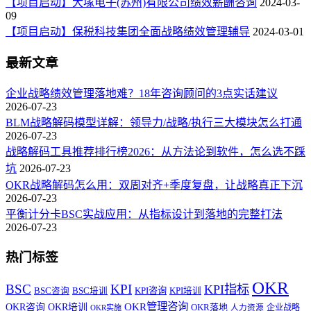
【项目启动】大塚电子(苏州)有限公司绩效薪酬咨询
2024-03-
09
【项目启动】保税科技集团全面战略绩效管理辅导
2024-03-01
最新文章
企业战略绩效管理落地难？18年咨询顾问的3点实话建议
2026-07-23
BLM战略解码模型详解：领导力/战略/执行三大模块怎么打通
2026-07-23
战略解码工具推荐排行榜2026：从方法论到软件，怎么选不踩
坑
2026-07-23
OKR战略解码怎么用：双周对齐+季度复盘，让战略真正下沉
2026-07-23
平衡计分卡BSC实战应用：从指标设计到落地的完整打法
2026-07-23
热门标签
OKR
BSC
KPI
KPI指标
KPI咨询
BSC咨询
BSC培训
KPI培训
OKR管理咨询
OKR咨询
OKR培训
OKR落地
企业战略
OKR实施
人力资源