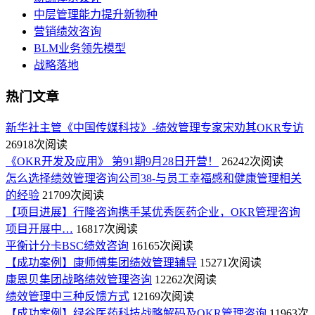
中层管理能力提升新物种
营销绩效咨询
BLM业务领先模型
战略落地
热门文章
新华社主管《中国传媒科技》-绩效管理专家宋劝其OKR专访
26918次阅读
《OKR开发及应用》 第91期9月28日开营！
26242次阅读
怎么选择绩效管理咨询公司38-与员工幸福感和健康管理相关
的经验
21709次阅读
【项目进展】行隆咨询携手某优秀医药企业，OKR管理咨询
项目开展中…
16817次阅读
平衡计分卡BSC绩效咨询
16165次阅读
【成功案例】康师傅集团绩效管理辅导
15271次阅读
康恩贝集团战略绩效管理咨询
12262次阅读
绩效管理中三种反馈方式
12169次阅读
【成功案例】绿谷医药科技战略解码及OKR管理咨询
11963次