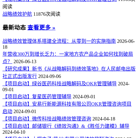
阅读
战略绩效护航
11876次阅读
最新动态
查看更多 »
战略绩效管理体系搭建全流程：从零到一的实施指南
2026-06-
18
年营收300万到增长乏力：一家地方农产品企业如何找到破局
点？
2026-06-13
【研究成果】新书《从战略解码到绩效落地》在人民邮电出版
社正式出版发行
2024-09-06
【项目启动】绿谷医药科技战略解码及OKR管理辅导
2024-
09-01
【项目启动】复星医药管理辅导
2024-09-01
【项目启动】安易行新能源科技有限公司OKR管理咨询项目
启动
2024-09-01
【项目启动】微传科技战略绩效管理咨询
2024-04-18
【项目启动】邮储银行《绩效沟通》&《胜任力建模》辅导
2024-04-10