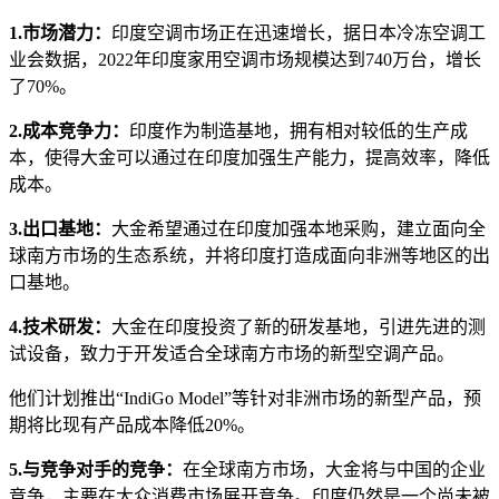
1.市场潜力：
印度空调市场正在迅速增长，据日本冷冻空调工
业会数据，2022年印度家用空调市场规模达到740万台，增长
了70%。
2.成本竞争力：
印度作为制造基地，拥有相对较低的生产成
本，使得大金可以通过在印度加强生产能力，提高效率，降低
成本。
3.出口基地：
大金希望通过在印度加强本地采购，建立面向全
球南方市场的生态系统，并将印度打造成面向非洲等地区的出
口基地。
4.技术研发：
大金在印度投资了新的研发基地，引进先进的测
试设备，致力于开发适合全球南方市场的新型空调产品。
他们计划推出“IndiGo Model”等针对非洲市场的新型产品，预
期将比现有产品成本降低20%。
5.与竞争对手的竞争：
在全球南方市场，大金将与中国的企业
竞争，主要在大众消费市场展开竞争。印度仍然是一个尚未被