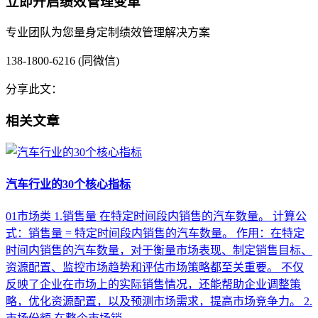
立即开启绩效管理变革
专业团队为您量身定制绩效管理解决方案
138-1800-6216 (同微信)
分享此文：
相关文章
汽车行业的30个核心指标
01市场类 1.销售量 在特定时间段内销售的汽车数量。 计算公
式：销售量 = 特定时间段内销售的汽车数量。 作用：在特定
时间内销售的汽车数量，对于衡量市场表现、制定销售目标、
资源配置、监控市场趋势和评估市场策略都至关重要。 不仅
反映了企业在市场上的实际销售情况，还能帮助企业调整策
略，优化资源配置，以及预测市场需求，提高市场竞争力。 2.