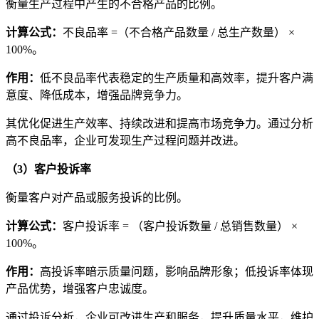
衡量生产过程中产生的不合格产品的比例。
计算公式：
不良品率 =（不合格产品数量 / 总生产数量） ×
100%。
作用：
低不良品率代表稳定的生产质量和高效率，提升客户满
意度、降低成本，增强品牌竞争力。
其优化促进生产效率、持续改进和提高市场竞争力。通过分析
高不良品率，企业可发现生产过程问题并改进。
（3）客户投诉率
衡量客户对产品或服务投诉的比例。
计算公式：
客户投诉率 = （客户投诉数量 / 总销售数量） ×
100%。
作用：
高投诉率暗示质量问题，影响品牌形象；低投诉率体现
产品优势，增强客户忠诚度。
通过投诉分析，企业可改进生产和服务，提升质量水平，维护