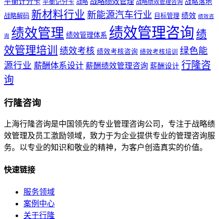
战略绩效管理
平衡计分卡
平衡记分卡
战略落地
战略
战略绩效管理咨询
新材料行业
新能源汽车行业
绩效
战略解码
目标管理
绩效咨
绩效管理咨询
绩效管理
绩
绩效管理体系
询
效管理培训
绿色能
绩效考核
绩效考核咨询
绩效考核培训
行隆咨
源行业
薪酬体系设计
薪酬绩效管理咨询
薪酬设计
询
行隆咨询
上海行隆咨询是中国领先的专业管理咨询公司，专注于战略绩
效管理及员工激励领域，致力于为企业提供专业的管理咨询服
务。以专业的知识和敬业的精神，为客户创造真实的价值。
快速链接
服务领域
案例中心
关于行隆