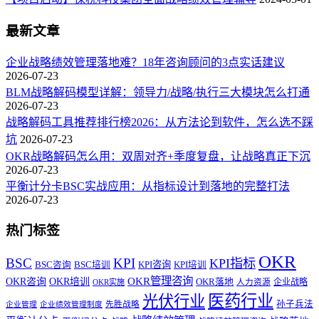
最新文章
企业战略绩效管理落地难？18年咨询顾问的3点实话建议
2026-07-23
BLM战略解码模型详解：领导力/战略/执行三大模块怎么打通
2026-07-23
战略解码工具推荐排行榜2026：从方法论到软件，怎么选不踩
坑
2026-07-23
OKR战略解码怎么用：双周对齐+季度复盘，让战略真正下沉
2026-07-23
平衡计分卡BSC实战应用：从指标设计到落地的完整打法
2026-07-23
热门标签
OKR
BSC
KPI
KPI指标
KPI咨询
BSC咨询
BSC培训
KPI培训
OKR管理咨询
OKR咨询
OKR培训
OKR落地
企业战略
OKR实施
人力资源
医药行业
光伏行业
孙子兵法
先胜战略
企业管理
企业绩效管理制度