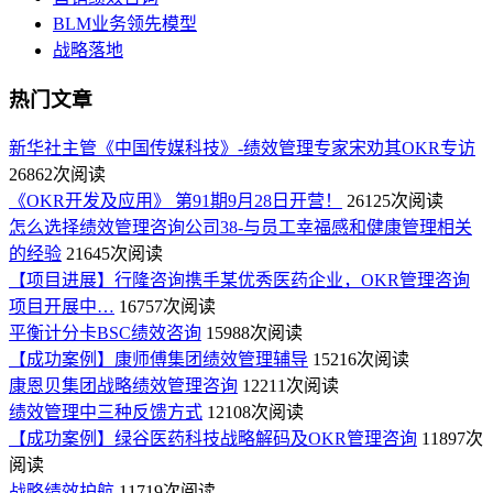
BLM业务领先模型
战略落地
热门文章
新华社主管《中国传媒科技》-绩效管理专家宋劝其OKR专访
26862次阅读
《OKR开发及应用》 第91期9月28日开营！
26125次阅读
怎么选择绩效管理咨询公司38-与员工幸福感和健康管理相关
的经验
21645次阅读
【项目进展】行隆咨询携手某优秀医药企业，OKR管理咨询
项目开展中…
16757次阅读
平衡计分卡BSC绩效咨询
15988次阅读
【成功案例】康师傅集团绩效管理辅导
15216次阅读
康恩贝集团战略绩效管理咨询
12211次阅读
绩效管理中三种反馈方式
12108次阅读
【成功案例】绿谷医药科技战略解码及OKR管理咨询
11897次
阅读
战略绩效护航
11719次阅读