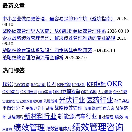
最新文章
中小企业做绩效管理，最容易踩的10个坑（避坑指南）
2026-
08-10
战略绩效管理导入实施：从0到1搭建绩效管理体系
2026-08-10
企业战略绩效管理咨询：解决绩效管理难题的专业路径
2026-
08-10
战略绩效管理体系建设：四步搭建完整闭环
2026-08-10
战略绩效管理咨询流程全解析
2026-08-10
热门标签
OKR
BSC
KPI
KPI指标
KPI咨询
BSC咨询
BSC培训
KPI培训
OKR管理咨询
OKR咨询
OKR培训
OKR落地
企业战略
OKR实施
人力资源
医药行业
光伏行业
孙子兵法
先胜战略
企业管理
企业绩效管理制度
战略绩效管理
平衡计分卡
平衡记分卡
战略落
战略
战略绩效管理咨询
新材料行业
新能源汽车行业
绩效
地
战略解码
目标管理
绩
绩效管理咨询
绩效管理
绩效管理体系
效咨询