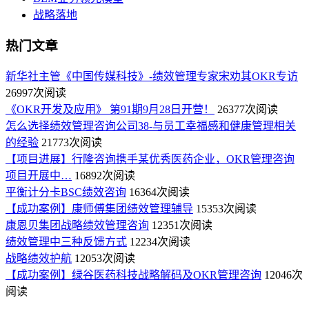
战略落地
热门文章
新华社主管《中国传媒科技》-绩效管理专家宋劝其OKR专访
26997次阅读
《OKR开发及应用》 第91期9月28日开营！
26377次阅读
怎么选择绩效管理咨询公司38-与员工幸福感和健康管理相关
的经验
21773次阅读
【项目进展】行隆咨询携手某优秀医药企业，OKR管理咨询
项目开展中…
16892次阅读
平衡计分卡BSC绩效咨询
16364次阅读
【成功案例】康师傅集团绩效管理辅导
15353次阅读
康恩贝集团战略绩效管理咨询
12351次阅读
绩效管理中三种反馈方式
12234次阅读
战略绩效护航
12053次阅读
【成功案例】绿谷医药科技战略解码及OKR管理咨询
12046次
阅读