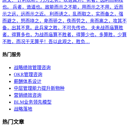
原文： 计利以听，乃为之势，以佐其外。势者，因利而制权
也。 兵者，诡道也。故能而示之不能，用而示之不用，近而
示之远，远而示之近。 利而诱之，乱而取之，实而备之，强
而避之，怒而挠之，卑而骄之，佚而劳之，亲而离之，攻其不
备，出其不意。此兵家之胜，不可先传也。 夫未战而庙算胜
者，得算多也，为战而庙算不胜者，得算少也，多算胜，少算
不胜，而况于无算乎！吾以此观之，胜负…
热门服务
战略绩效管理咨询
OKR管理咨询
薪酬体系设计
中层管理能力提升新物种
营销绩效咨询
BLM业务领先模型
战略落地
热门文章