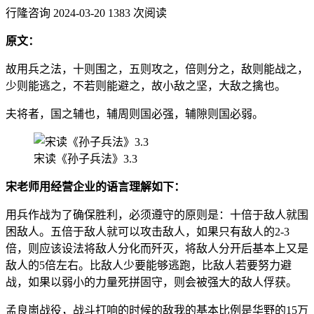
行隆咨询
2024-03-20
1383 次阅读
原文：
故用兵之法，十则围之，五则攻之，倍则分之，敌则能战之，
少则能逃之，不若则能避之，故小敌之坚，大敌之擒也。
夫将者，国之辅也，辅周则国必强，辅隙则国必弱。
宋读《孙子兵法》3.3
宋老师用经营企业的语言理解如下：
用兵作战为了确保胜利，必须遵守的原则是：十倍于敌人就围
困敌人。五倍于敌人就可以攻击敌人，如果只有敌人的2-3
倍，则应该设法将敌人分化而歼灭，将敌人分开后基本上又是
敌人的5倍左右。比敌人少要能够逃跑，比敌人若要努力避
战，如果以弱小的力量死拼固守，则会被强大的敌人俘获。
孟良崮战役，战斗打响的时候的敌我的基本比例是华野的15万