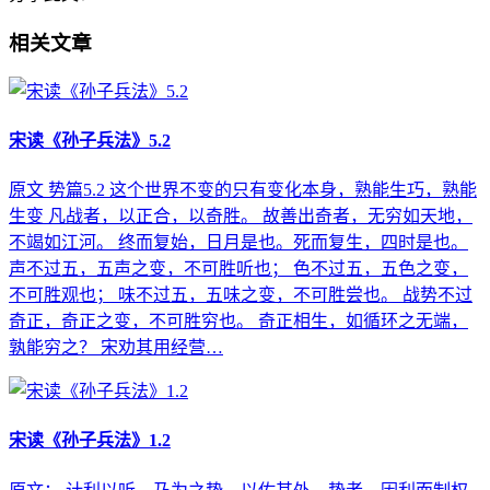
相关文章
宋读《孙子兵法》5.2
原文 势篇5.2 这个世界不变的只有变化本身，熟能生巧，熟能
生变 凡战者，以正合，以奇胜。 故善出奇者，无穷如天地，
不竭如江河。 终而复始，日月是也。死而复生，四时是也。
声不过五，五声之变，不可胜听也； 色不过五，五色之变，
不可胜观也； 味不过五，五味之变，不可胜尝也。 战势不过
奇正，奇正之变，不可胜穷也。 奇正相生，如循环之无端，
孰能穷之？ 宋劝其用经营…
宋读《孙子兵法》1.2