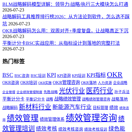
BLM战略解码模型详解：领导力/战略/执行三大模块怎么打通
2026-07-23
战略解码工具推荐排行榜2026：从方法论到软件，怎么选不踩
坑
2026-07-23
OKR战略解码怎么用：双周对齐+季度复盘，让战略真正下沉
2026-07-23
平衡计分卡BSC实战应用：从指标设计到落地的完整打法
2026-07-23
热门标签
OKR
BSC
KPI
KPI指标
KPI咨询
BSC咨询
BSC培训
KPI培训
OKR管理咨询
OKR咨询
OKR培训
OKR落地
企业战略
OKR实施
人力资源
医药行业
光伏行业
孙子兵法
先胜战略
企业管理
企业绩效管理制度
战略绩效管理
平衡计分卡
平衡记分卡
战略落地
战略
战略绩效管理咨询
新材料行业
新能源汽车行业
绩效
战略解码
目标管理
绩效咨
绩效管理咨询
绩效管理
绩
绩效管理体系
询
效管理培训
绿色能
绩效考核
绩效考核咨询
绩效考核培训