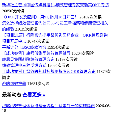
新华社主管《中国传媒科技》-绩效管理专家宋劝其OKR专访
26850次阅读
《OKR开发及应用》 第91期9月28日开营！
26102次阅读
怎么选择绩效管理咨询公司38-与员工幸福感和健康管理相关
的经验
21635次阅读
【项目进展】行隆咨询携手某优秀医药企业，OKR管理咨询
项目开展中…
16747次阅读
平衡计分卡BSC绩效咨询
15954次阅读
【成功案例】康师傅集团绩效管理辅导
15204次阅读
康恩贝集团战略绩效管理咨询
12198次阅读
绩效管理中三种反馈方式
12095次阅读
【成功案例】绿谷医药科技战略解码及OKR管理咨询
11879次
阅读
战略绩效护航
11681次阅读
最新动态
查看更多 »
战略绩效管理体系搭建全流程：从零到一的实施指南
2026-06-
18