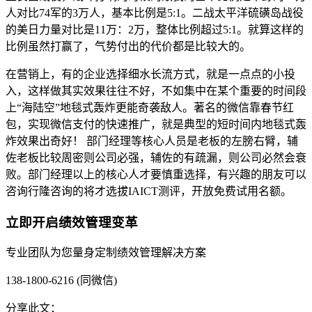
人对比74军的3万人，基本比例是5:1。二战太平洋硫磺岛战役
的美日力量对比是11万：2万，整体比例超过5:1。就算这样的
比例虽然打赢了，气势付出的代价都是比较大的。
在营销上，有的企业选择细水长流方式，就是一点点的小投
入，这样做其实效果往往不好，不如集中在某个重要的时间段
上“海陆空”地毯式轰炸更能奇袭敌人。著名的微信靠春节红
包，实现微信支付的快速推广，就是典型的短时间内地毯式轰
炸效果出奇好！ 部门经理等核心人员是老板的左膀右臂，辅
佐老板比较周密则公司必强，辅佐的有疏漏，则公司必然会衰
败。部门经理以上的核心人才要慎重选择，有兴趣的朋友可以
咨询行隆咨询的将才选拔IAICT测评，开放免费试用名额。
立即开启绩效管理变革
专业团队为您量身定制绩效管理解决方案
138-1800-6216 (同微信)
分享此文：