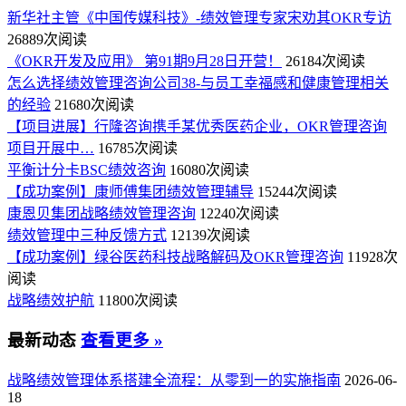
新华社主管《中国传媒科技》-绩效管理专家宋劝其OKR专访
26889次阅读
《OKR开发及应用》 第91期9月28日开营！
26184次阅读
怎么选择绩效管理咨询公司38-与员工幸福感和健康管理相关
的经验
21680次阅读
【项目进展】行隆咨询携手某优秀医药企业，OKR管理咨询
项目开展中…
16785次阅读
平衡计分卡BSC绩效咨询
16080次阅读
【成功案例】康师傅集团绩效管理辅导
15244次阅读
康恩贝集团战略绩效管理咨询
12240次阅读
绩效管理中三种反馈方式
12139次阅读
【成功案例】绿谷医药科技战略解码及OKR管理咨询
11928次
阅读
战略绩效护航
11800次阅读
最新动态
查看更多 »
战略绩效管理体系搭建全流程：从零到一的实施指南
2026-06-
18