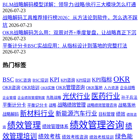
BLM战略解码模型详解：领导力/战略/执行三大模块怎么打通
2026-07-23
战略解码工具推荐排行榜2026：从方法论到软件，怎么选不踩
坑
2026-07-23
OKR战略解码怎么用：双周对齐+季度复盘，让战略真正下沉
2026-07-23
平衡计分卡BSC实战应用：从指标设计到落地的完整打法
2026-07-23
热门标签
OKR
BSC
KPI
KPI指标
KPI咨询
BSC咨询
BSC培训
KPI培训
OKR管理咨询
OKR咨询
OKR培训
OKR落地
企业战略
OKR实施
人力资源
医药行业
光伏行业
孙子兵法
先胜战略
企业管理
企业绩效管理制度
战略绩效管理
平衡计分卡
平衡记分卡
战略落地
战略
战略绩效管理咨询
新材料行业
新能源汽车行业
绩效
战略解码
目标管理
绩效咨
绩效管理咨询
绩效管理
绩
绩效管理体系
询
效管理培训
绿色能
绩效考核
绩效考核咨询
绩效考核培训