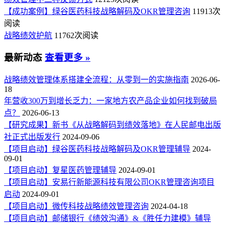
【成功案例】绿谷医药科技战略解码及OKR管理咨询
11913次
阅读
战略绩效护航
11762次阅读
最新动态
查看更多 »
战略绩效管理体系搭建全流程：从零到一的实施指南
2026-06-
18
年营收300万到增长乏力：一家地方农产品企业如何找到破局
点？
2026-06-13
【研究成果】新书《从战略解码到绩效落地》在人民邮电出版
社正式出版发行
2024-09-06
【项目启动】绿谷医药科技战略解码及OKR管理辅导
2024-
09-01
【项目启动】复星医药管理辅导
2024-09-01
【项目启动】安易行新能源科技有限公司OKR管理咨询项目
启动
2024-09-01
【项目启动】微传科技战略绩效管理咨询
2024-04-18
【项目启动】邮储银行《绩效沟通》&《胜任力建模》辅导