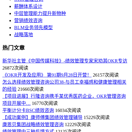
薪酬体系设计
中层管理能力提升新物种
营销绩效咨询
BLM业务领先模型
战略落地
热门文章
新华社主管《中国传媒科技》-绩效管理专家宋劝其OKR专访
26872次阅读
《OKR开发及应用》 第91期9月28日开营！
26157次阅读
怎么选择绩效管理咨询公司38-与员工幸福感和健康管理相关
的经验
21660次阅读
【项目进展】行隆咨询携手某优秀医药企业，OKR管理咨询
项目开展中…
16770次阅读
平衡计分卡BSC绩效咨询
16034次阅读
【成功案例】康师傅集团绩效管理辅导
15229次阅读
康恩贝集团战略绩效管理咨询
12229次阅读
绩效管理中三种反馈方式
12125次阅读