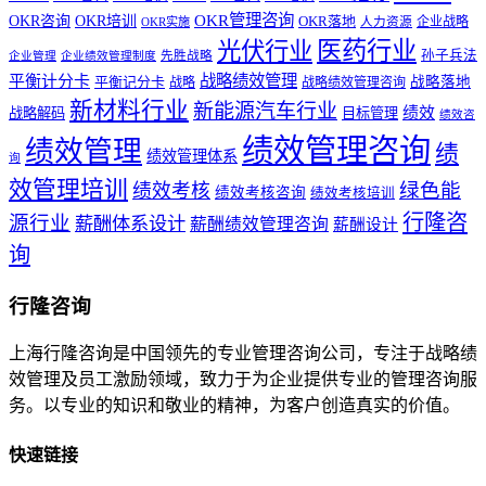
OKR管理咨询
OKR咨询
OKR培训
OKR落地
企业战略
OKR实施
人力资源
医药行业
光伏行业
孙子兵法
先胜战略
企业管理
企业绩效管理制度
战略绩效管理
平衡计分卡
平衡记分卡
战略落地
战略
战略绩效管理咨询
新材料行业
新能源汽车行业
绩效
战略解码
目标管理
绩效咨
绩效管理咨询
绩效管理
绩
绩效管理体系
询
效管理培训
绿色能
绩效考核
绩效考核咨询
绩效考核培训
行隆咨
源行业
薪酬体系设计
薪酬绩效管理咨询
薪酬设计
询
行隆咨询
上海行隆咨询是中国领先的专业管理咨询公司，专注于战略绩
效管理及员工激励领域，致力于为企业提供专业的管理咨询服
务。以专业的知识和敬业的精神，为客户创造真实的价值。
快速链接