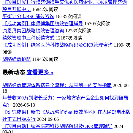
【项目进展】行隆咨询携手某优秀医药企业，OKR管理咨询
项目开展中…
16842次阅读
平衡计分卡BSC绩效咨询
16235次阅读
【成功案例】康师傅集团绩效管理辅导
15305次阅读
康恩贝集团战略绩效管理咨询
12289次阅读
绩效管理中三种反馈方式
12187次阅读
【成功案例】绿谷医药科技战略解码及OKR管理咨询
11994次
阅读
战略绩效护航
11945次阅读
最新动态
查看更多 »
战略绩效管理体系搭建全流程：从零到一的实施指南
2026-06-
18
年营收300万到增长乏力：一家地方农产品企业如何找到破局
点？
2026-06-13
【研究成果】新书《从战略解码到绩效落地》在人民邮电出版
社正式出版发行
2024-09-06
【项目启动】绿谷医药科技战略解码及OKR管理辅导
2024-
09-01