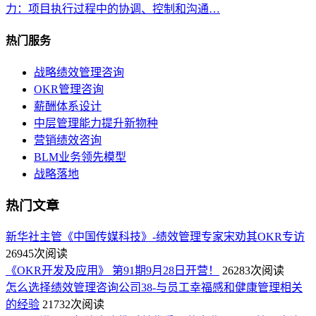
力：项目执行过程中的协调、控制和沟通…
热门服务
战略绩效管理咨询
OKR管理咨询
薪酬体系设计
中层管理能力提升新物种
营销绩效咨询
BLM业务领先模型
战略落地
热门文章
新华社主管《中国传媒科技》-绩效管理专家宋劝其OKR专访
26945次阅读
《OKR开发及应用》 第91期9月28日开营！
26283次阅读
怎么选择绩效管理咨询公司38-与员工幸福感和健康管理相关
的经验
21732次阅读