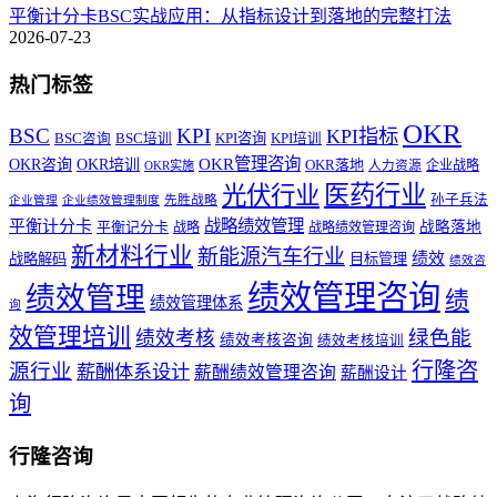
平衡计分卡BSC实战应用：从指标设计到落地的完整打法
2026-07-23
热门标签
OKR
BSC
KPI
KPI指标
KPI咨询
BSC咨询
BSC培训
KPI培训
OKR管理咨询
OKR咨询
OKR培训
OKR落地
企业战略
OKR实施
人力资源
医药行业
光伏行业
孙子兵法
先胜战略
企业管理
企业绩效管理制度
战略绩效管理
平衡计分卡
平衡记分卡
战略落地
战略
战略绩效管理咨询
新材料行业
新能源汽车行业
绩效
战略解码
目标管理
绩效咨
绩效管理咨询
绩效管理
绩
绩效管理体系
询
效管理培训
绿色能
绩效考核
绩效考核咨询
绩效考核培训
行隆咨
源行业
薪酬体系设计
薪酬绩效管理咨询
薪酬设计
询
行隆咨询